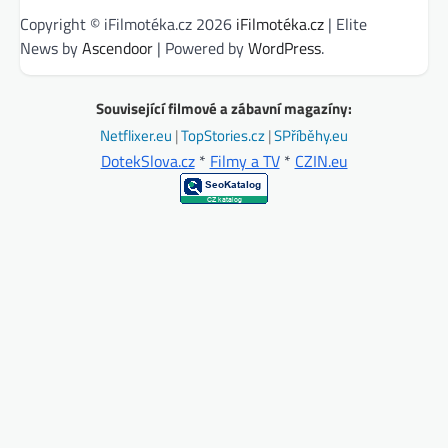
Copyright © iFilmotéka.cz 2026
iFilmotéka.cz
| Elite
News by
Ascendoor
| Powered by
WordPress
.
Související filmové a zábavní magazíny:
Netflixer.eu
|
TopStories.cz
|
SPříběhy.eu
DotekSlova.cz
*
Filmy a TV
*
CZIN.eu