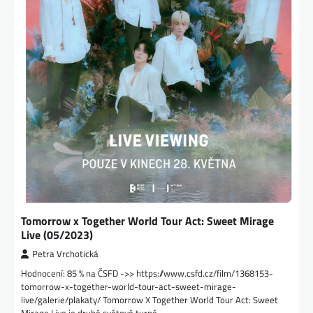
Tomorrow x Together World Tour Act: Sweet Mirage
Live (05/2023)
Petra Vrchotická
Hodnocení: 85 % na ČSFD ->> https://www.csfd.cz/film/1368153-
tomorrow-x-together-world-tour-act-sweet-mirage-
live/galerie/plakaty/ Tomorrow X Together World Tour Act: Sweet
Mirage Live je druhé světové turné…