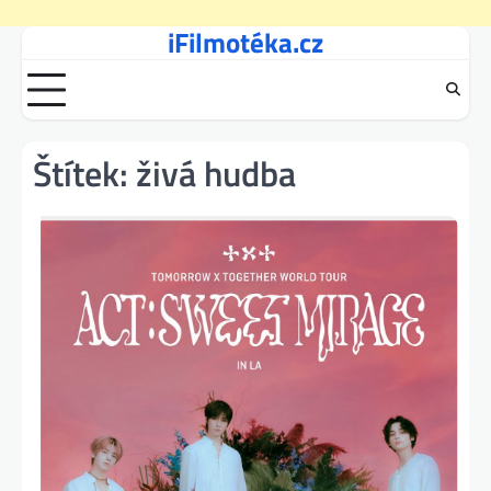
iFilmotéka.cz
Skip
to
content
Štítek:
živá hudba