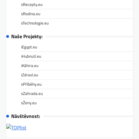
sRecepty.eu
sRodina.eu
sTechnologie.eu
Naše Projekty:
iEgypt.eu
iHubnutí.eu
iKáhira.eu
iZdraví.eu
sPříběhy.eu
sZahrada.eu
sŽeny.eu
Návštěvnost: