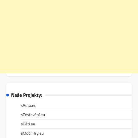
Naše Projekty:
sAuta.eu
sCestování.eu
sDěti.eu
sMobilHry.eu