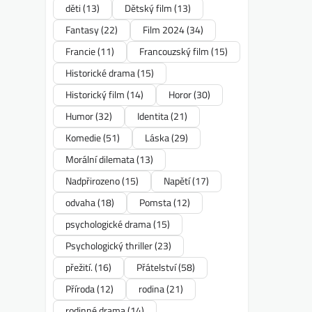
děti
(13)
Dětský film
(13)
Fantasy
(22)
Film 2024
(34)
Francie
(11)
Francouzský film
(15)
Historické drama
(15)
Historický film
(14)
Horor
(30)
Humor
(32)
Identita
(21)
Komedie
(51)
Láska
(29)
Morální dilemata
(13)
Nadpřirozeno
(15)
Napětí
(17)
odvaha
(18)
Pomsta
(12)
psychologické drama
(15)
Psychologický thriller
(23)
přežití.
(16)
Přátelství
(58)
Příroda
(12)
rodina
(21)
rodinné drama
(14)