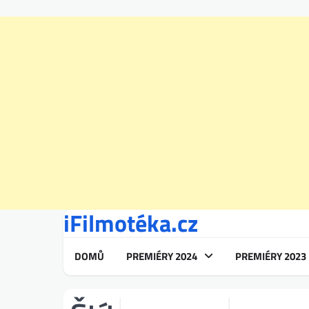
iFilmotéka.cz
Skip
to
content
DOMŮ
PREMIÉRY 2024
PREMIÉRY 2023