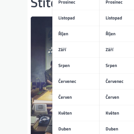
Štítek:
žena v poli
Prosinec
Prosinec
Listopad
Listopad
Říjen
Říjen
Září
Září
Srpen
Srpen
Červenec
Červenec
Červen
Červen
Květen
Květen
Duben
Duben