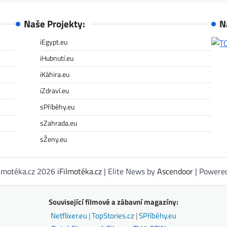
Naše Projekty:
N
iEgypt.eu
iHubnutí.eu
iKáhira.eu
iZdraví.eu
sPříběhy.eu
sZahrada.eu
sŽeny.eu
ilmotéka.cz 2026
iFilmotéka.cz
| Elite News by
Ascendoor
| Powere
Související filmové a zábavní magazíny:
Netflixer.eu
|
TopStories.cz
|
SPříběhy.eu