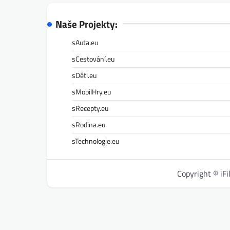
Naše Projekty:
sAuta.eu
sCestování.eu
sDěti.eu
sMobilHry.eu
sRecepty.eu
sRodina.eu
sTechnologie.eu
Copyright © iF