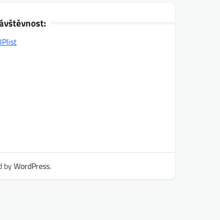
ávštěvnost:
d by
WordPress
.