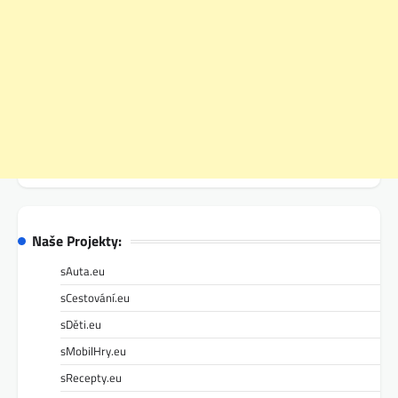
Naše Projekty:
sAuta.eu
sCestování.eu
sDěti.eu
sMobilHry.eu
sRecepty.eu