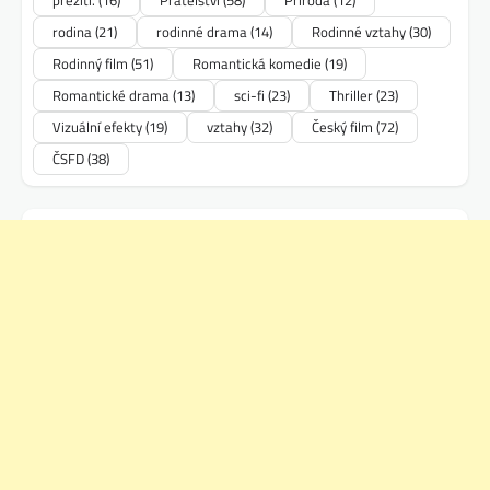
přežití.
(16)
Přátelství
(58)
Příroda
(12)
rodina
(21)
rodinné drama
(14)
Rodinné vztahy
(30)
Rodinný film
(51)
Romantická komedie
(19)
Romantické drama
(13)
sci-fi
(23)
Thriller
(23)
Vizuální efekty
(19)
vztahy
(32)
Český film
(72)
ČSFD
(38)