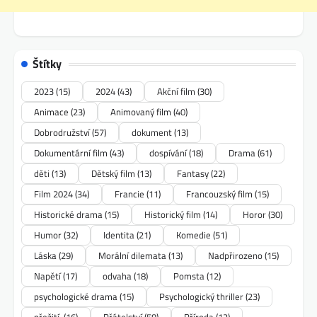
Štítky
2023
(15)
2024
(43)
Akční film
(30)
Animace
(23)
Animovaný film
(40)
Dobrodružství
(57)
dokument
(13)
Dokumentární film
(43)
dospívání
(18)
Drama
(61)
děti
(13)
Dětský film
(13)
Fantasy
(22)
Film 2024
(34)
Francie
(11)
Francouzský film
(15)
Historické drama
(15)
Historický film
(14)
Horor
(30)
Humor
(32)
Identita
(21)
Komedie
(51)
Láska
(29)
Morální dilemata
(13)
Nadpřirozeno
(15)
Napětí
(17)
odvaha
(18)
Pomsta
(12)
psychologické drama
(15)
Psychologický thriller
(23)