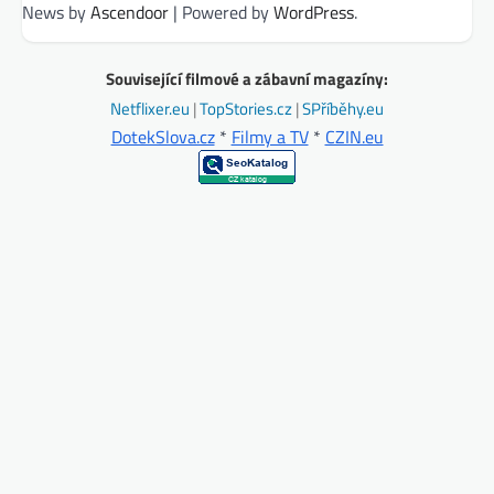
News by
Ascendoor
| Powered by
WordPress
.
Související filmové a zábavní magazíny:
Netflixer.eu
|
TopStories.cz
|
SPříběhy.eu
DotekSlova.cz
*
Filmy a TV
*
CZIN.eu