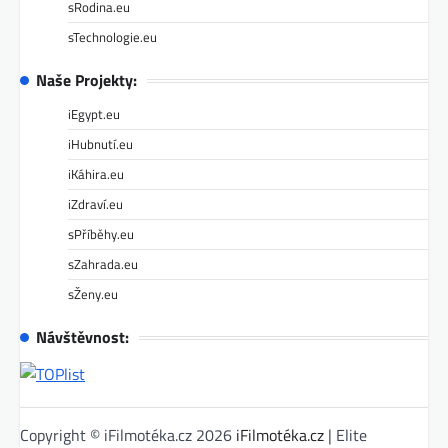
sRodina.eu
sTechnologie.eu
Naše Projekty:
iEgypt.eu
iHubnutí.eu
iKáhira.eu
iZdraví.eu
sPříběhy.eu
sZahrada.eu
sŽeny.eu
Návštěvnost:
Copyright © iFilmotéka.cz 2026
iFilmotéka.cz
| Elite