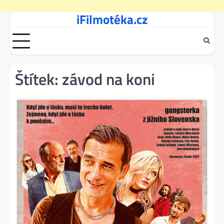
iFilmotéka.cz
Skip
to
content
Štítek:
závod na koni