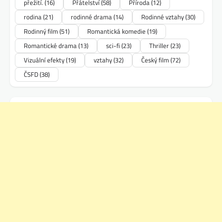
přežití.
(16)
Přátelství
(58)
Příroda
(12)
rodina
(21)
rodinné drama
(14)
Rodinné vztahy
(30)
Rodinný film
(51)
Romantická komedie
(19)
Romantické drama
(13)
sci-fi
(23)
Thriller
(23)
Vizuální efekty
(19)
vztahy
(32)
Český film
(72)
ČSFD
(38)