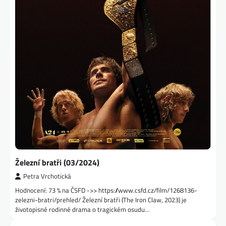
Železní bratři (03/2024)
Petra Vrchotická
Hodnocení: 73 % na ČSFD ->> https://www.csfd.cz/film/1268136-
zelezni-bratri/prehled/ Železní bratři (The Iron Claw, 2023) je
životopisné rodinné drama o tragickém osudu…