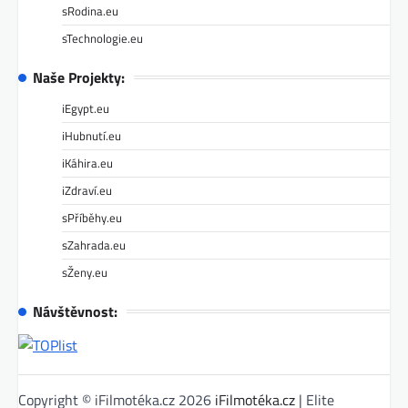
sRodina.eu
sTechnologie.eu
Naše Projekty:
iEgypt.eu
iHubnutí.eu
iKáhira.eu
iZdraví.eu
sPříběhy.eu
sZahrada.eu
sŽeny.eu
Návštěvnost:
Copyright © iFilmotéka.cz 2026
iFilmotéka.cz
| Elite