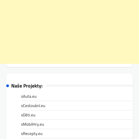
Naše Projekty:
sAuta.eu
sCestování.eu
sDěti.eu
sMobilHry.eu
sRecepty.eu