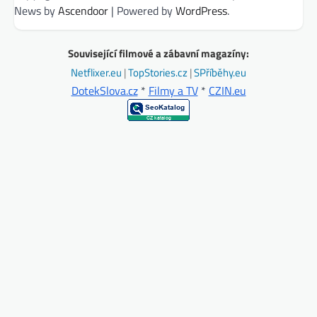
News by
Ascendoor
| Powered by
WordPress
.
Související filmové a zábavní magazíny:
Netflixer.eu
|
TopStories.cz
|
SPříběhy.eu
DotekSlova.cz
*
Filmy a TV
*
CZIN.eu