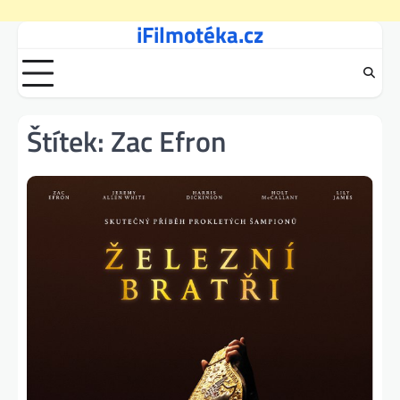
iFilmotéka.cz
Skip
to
content
Štítek:
Zac Efron