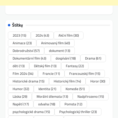
Štítky
2023
(15)
2024
(43)
Akční film
(30)
Animace
(23)
Animovaný film
(40)
Dobrodružství
(57)
dokument
(13)
Dokumentární film
(43)
dospívání
(18)
Drama
(61)
děti
(13)
Dětský film
(13)
Fantasy
(22)
Film 2024
(34)
Francie
(11)
Francouzský film
(15)
Historické drama
(15)
Historický film
(14)
Horor
(30)
Humor
(32)
Identita
(21)
Komedie
(51)
Láska
(29)
Morální dilemata
(13)
Nadpřirozeno
(15)
Napětí
(17)
odvaha
(18)
Pomsta
(12)
psychologické drama
(15)
Psychologický thriller
(23)