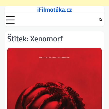
iFilmotéka.cz
Skip
to
content
Štítek:
Xenomorf