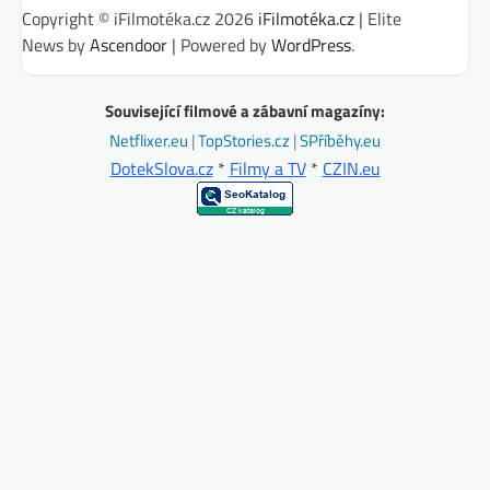
Copyright © iFilmotéka.cz 2026
iFilmotéka.cz
| Elite
News by
Ascendoor
| Powered by
WordPress
.
Související filmové a zábavní magazíny:
Netflixer.eu
|
TopStories.cz
|
SPříběhy.eu
DotekSlova.cz
*
Filmy a TV
*
CZIN.eu