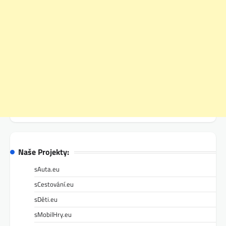
Naše Projekty:
sAuta.eu
sCestování.eu
sDěti.eu
sMobilHry.eu