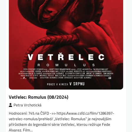
Vetřelec: Romulus (08/2024)
Petra Vrchotická
Hodnocení: 74% na ČSFD ->> https://www.csfd.cz/film/1286397-
vetrelec-romulus/prehled/ „Vetřelec: Romulus“ je nejnovějším
přírůstkem do legendární série Vetřelec, kterou režíruje Fede
Alvarez. Film…