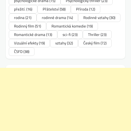
psychologické drama
(15)
Psychologický thriller
(23)
přežití.
(16)
Přátelství
(58)
Příroda
(12)
rodina
(21)
rodinné drama
(14)
Rodinné vztahy
(30)
Rodinný film
(51)
Romantická komedie
(19)
Romantické drama
(13)
sci-fi
(23)
Thriller
(23)
Vizuální efekty
(19)
vztahy
(32)
Český film
(72)
ČSFD
(38)