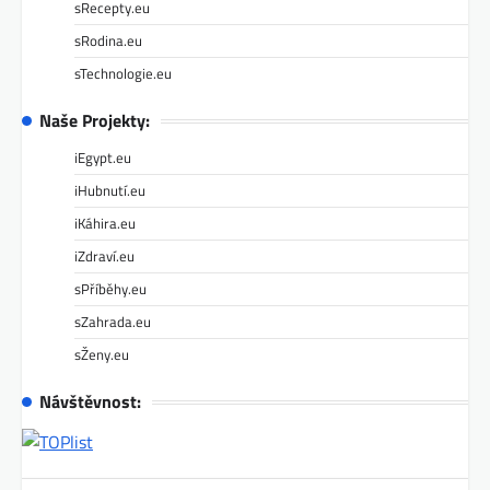
sRecepty.eu
sRodina.eu
sTechnologie.eu
Naše Projekty:
iEgypt.eu
iHubnutí.eu
iKáhira.eu
iZdraví.eu
sPříběhy.eu
sZahrada.eu
sŽeny.eu
Návštěvnost: