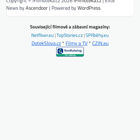
Copyright © iFilmotéka.cz 2026
iFilmotéka.cz
| Elite
News by
Ascendoor
| Powered by
WordPress
.
Související filmové a zábavní magazíny:
Netflixer.eu
|
TopStories.cz
|
SPříběhy.eu
DotekSlova.cz
*
Filmy a TV
*
CZIN.eu