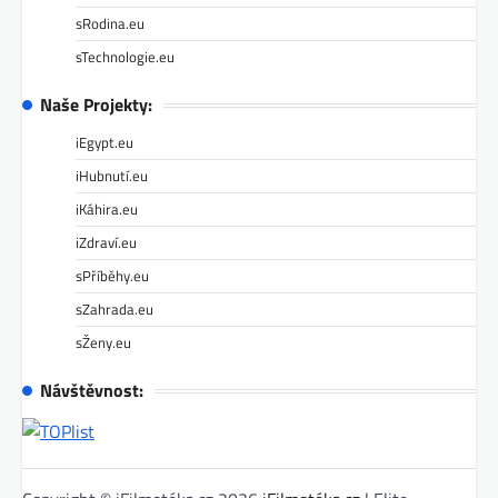
sRodina.eu
sTechnologie.eu
Naše Projekty:
iEgypt.eu
iHubnutí.eu
iKáhira.eu
iZdraví.eu
sPříběhy.eu
sZahrada.eu
sŽeny.eu
Návštěvnost: