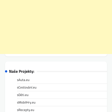
Naše Projekty:
sAuta.eu
sCestování.eu
sDěti.eu
sMobilHry.eu
sRecepty.eu