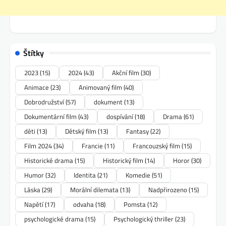
Štítky
2023
(15)
2024
(43)
Akční film
(30)
Animace
(23)
Animovaný film
(40)
Dobrodružství
(57)
dokument
(13)
Dokumentární film
(43)
dospívání
(18)
Drama
(61)
děti
(13)
Dětský film
(13)
Fantasy
(22)
Film 2024
(34)
Francie
(11)
Francouzský film
(15)
Historické drama
(15)
Historický film
(14)
Horor
(30)
Humor
(32)
Identita
(21)
Komedie
(51)
Láska
(29)
Morální dilemata
(13)
Nadpřirozeno
(15)
Napětí
(17)
odvaha
(18)
Pomsta
(12)
psychologické drama
(15)
Psychologický thriller
(23)