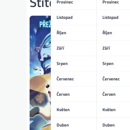
Štítek:
WIT Studio
Prosinec
Prosinec
Listopad
Listopad
Říjen
Říjen
Září
Září
Srpen
Srpen
Červenec
Červenec
Červen
Červen
Květen
Květen
Duben
Duben