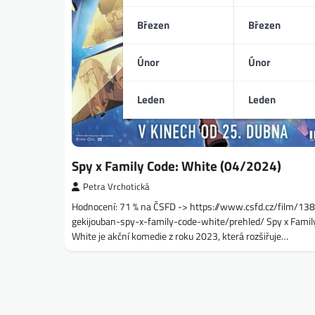
Březen
Březen
Únor
Únor
Leden
Leden
Spy x Family Code: White (04/2024)
Petra Vrchotická
Hodnocení: 71 % na ČSFD -> https://www.csfd.cz/film/13
gekijouban-spy-x-family-code-white/prehled/ Spy x Famil
White je akční komedie z roku 2023, která rozšiřuje…