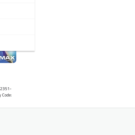
82351-
y Code: