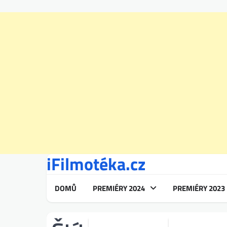
iFilmotéka.cz
Skip
to
content
DOMŮ
PREMIÉRY 2024
PREMIÉRY 2023