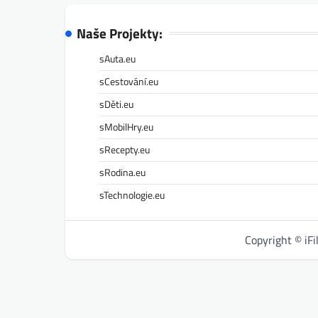
Naše Projekty:
sAuta.eu
sCestování.eu
sDěti.eu
sMobilHry.eu
sRecepty.eu
sRodina.eu
sTechnologie.eu
Copyright © iF