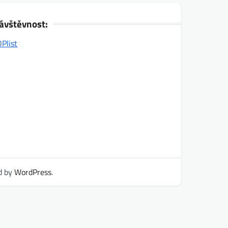
ávštěvnost:
d by
WordPress
.