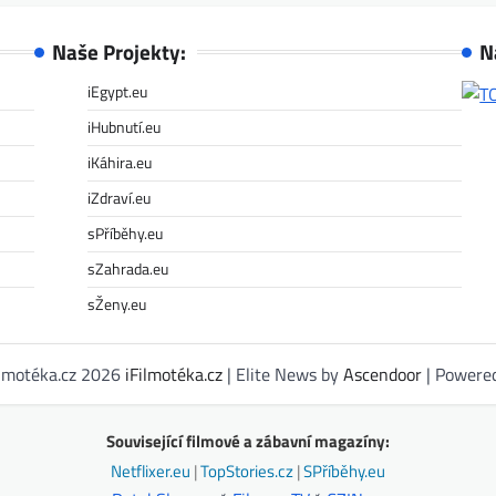
Naše Projekty:
N
iEgypt.eu
iHubnutí.eu
iKáhira.eu
iZdraví.eu
sPříběhy.eu
sZahrada.eu
sŽeny.eu
ilmotéka.cz 2026
iFilmotéka.cz
| Elite News by
Ascendoor
| Powere
Související filmové a zábavní magazíny:
Netflixer.eu
|
TopStories.cz
|
SPříběhy.eu