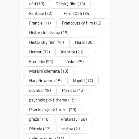
děti
(13)
Dětský film
(13)
Fantasy
(22)
Film 2024
(34)
Francie
(11)
Francouzský film
(15)
Historické drama
(15)
Historický film
(14)
Horor
(30)
Humor
(32)
Identita
(21)
Komedie
(51)
Láska
(29)
Morální dilemata
(13)
Nadpřirozeno
(15)
Napětí
(17)
odvaha
(18)
Pomsta
(12)
psychologické drama
(15)
Psychologický thriller
(23)
přežití.
(16)
Přátelství
(58)
Příroda
(12)
rodina
(21)
rodinné drama
(14)