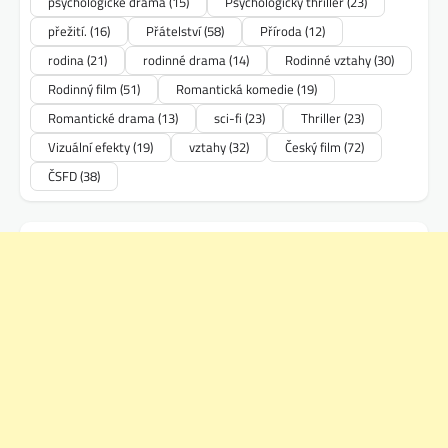
psychologické drama
(15)
Psychologický thriller
(23)
přežití.
(16)
Přátelství
(58)
Příroda
(12)
rodina
(21)
rodinné drama
(14)
Rodinné vztahy
(30)
Rodinný film
(51)
Romantická komedie
(19)
Romantické drama
(13)
sci-fi
(23)
Thriller
(23)
Vizuální efekty
(19)
vztahy
(32)
Český film
(72)
ČSFD
(38)