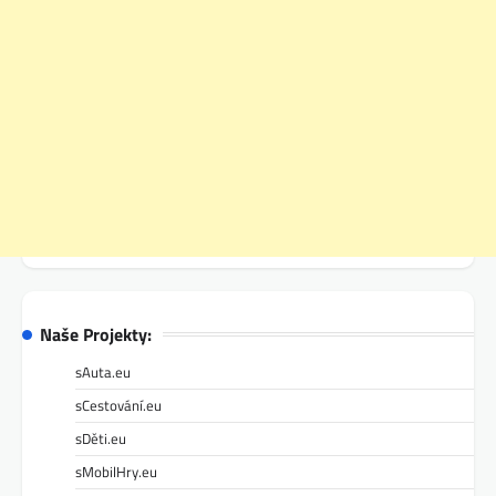
Naše Projekty:
sAuta.eu
sCestování.eu
sDěti.eu
sMobilHry.eu