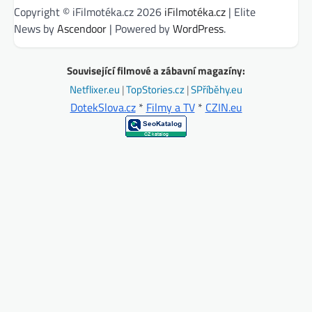
Copyright © iFilmotéka.cz 2026
iFilmotéka.cz
| Elite
News by
Ascendoor
| Powered by
WordPress
.
Související filmové a zábavní magazíny:
Netflixer.eu
|
TopStories.cz
|
SPříběhy.eu
DotekSlova.cz
*
Filmy a TV
*
CZIN.eu