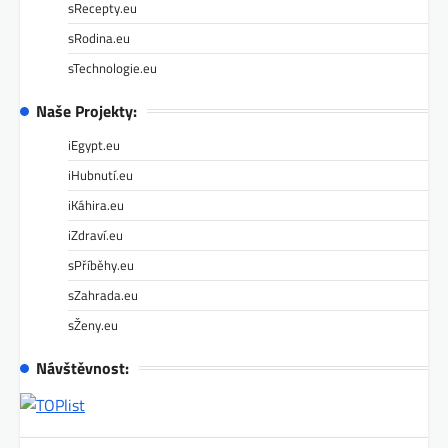
sRecepty.eu
sRodina.eu
sTechnologie.eu
Naše Projekty:
iEgypt.eu
iHubnutí.eu
iKáhira.eu
iZdraví.eu
sPříběhy.eu
sZahrada.eu
sŽeny.eu
Návštěvnost: