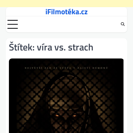
iFilmotéka.cz
Skip
to
content
Štítek:
víra vs. strach