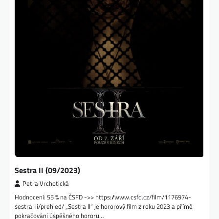
Sestra II (09/2023)
Petra Vrchotická
Hodnocení: 55 % na ČSFD ->> https://www.csfd.cz/film/1176974-
sestra-ii/prehled/ „Sestra II“ je hororový film z roku 2023 a přímé
pokračování úspěšného hororu…