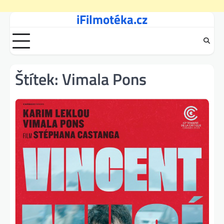
iFilmotéka.cz
Skip
to
content
Štítek:
Vimala Pons