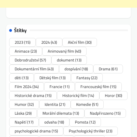
Štítky
2023
(15)
2024
(43)
Akční film
(30)
Animace
(23)
Animovaný film
(40)
Dobrodružství
(57)
dokument
(13)
Dokumentární film
(43)
dospívání
(18)
Drama
(61)
děti
(13)
Dětský film
(13)
Fantasy
(22)
Film 2024
(34)
Francie
(11)
Francouzský film
(15)
Historické drama
(15)
Historický film
(14)
Horor
(30)
Humor
(32)
Identita
(21)
Komedie
(51)
Láska
(29)
Morální dilemata
(13)
Nadpřirozeno
(15)
Napětí
(17)
odvaha
(18)
Pomsta
(12)
psychologické drama
(15)
Psychologický thriller
(23)