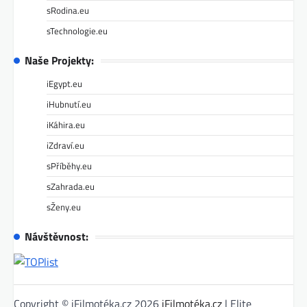
sRodina.eu
sTechnologie.eu
Naše Projekty:
iEgypt.eu
iHubnutí.eu
iKáhira.eu
iZdraví.eu
sPříběhy.eu
sZahrada.eu
sŽeny.eu
Návštěvnost:
Copyright © iFilmotéka.cz 2026
iFilmotéka.cz
| Elite