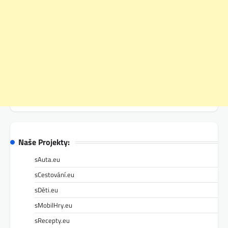
Naše Projekty:
sAuta.eu
sCestování.eu
sDěti.eu
sMobilHry.eu
sRecepty.eu