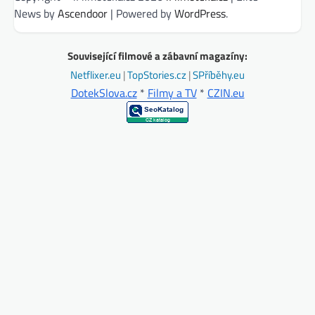
News by
Ascendoor
| Powered by
WordPress
.
Související filmové a zábavní magazíny:
Netflixer.eu
|
TopStories.cz
|
SPříběhy.eu
DotekSlova.cz
*
Filmy a TV
*
CZIN.eu