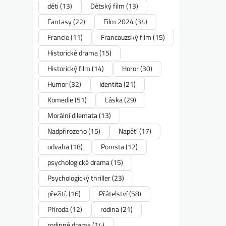
děti
(13)
Dětský film
(13)
Fantasy
(22)
Film 2024
(34)
Francie
(11)
Francouzský film
(15)
Historické drama
(15)
Historický film
(14)
Horor
(30)
Humor
(32)
Identita
(21)
Komedie
(51)
Láska
(29)
Morální dilemata
(13)
Nadpřirozeno
(15)
Napětí
(17)
odvaha
(18)
Pomsta
(12)
psychologické drama
(15)
Psychologický thriller
(23)
přežití.
(16)
Přátelství
(58)
Příroda
(12)
rodina
(21)
rodinné drama
(14)