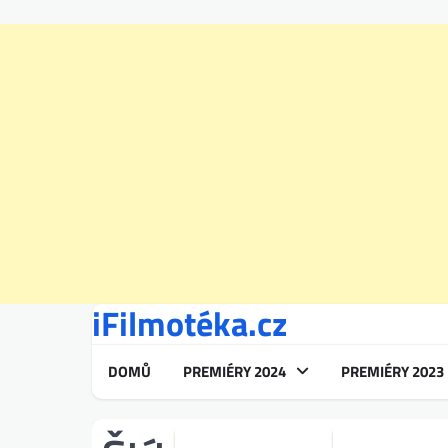
iFilmotéka.cz
Skip
to
content
DOMŮ
PREMIÉRY 2024
PREMIÉRY 2023