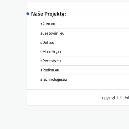
Naše Projekty:
sAuta.eu
sCestování.eu
sDěti.eu
sMobilHry.eu
sRecepty.eu
sRodina.eu
sTechnologie.eu
Copyright © iF