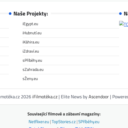
Naše Projekty:
N
iEgypt.eu
iHubnutí.eu
iKáhira.eu
iZdraví.eu
sPříběhy.eu
sZahrada.eu
sŽeny.eu
ilmotéka.cz 2026
iFilmotéka.cz
| Elite News by
Ascendoor
| Powere
Související filmové a zábavní magazíny:
Netflixer.eu
|
TopStories.cz
|
SPříběhy.eu