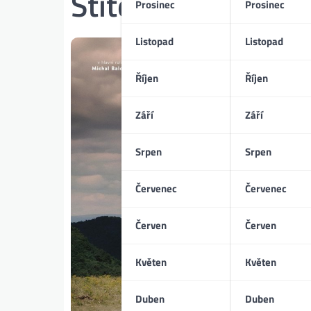
Štítek:
Viktor Kali
Prosinec
Prosinec
Listopad
Listopad
Říjen
Říjen
Září
Září
Srpen
Srpen
Červenec
Červenec
Červen
Červen
Květen
Květen
Duben
Duben