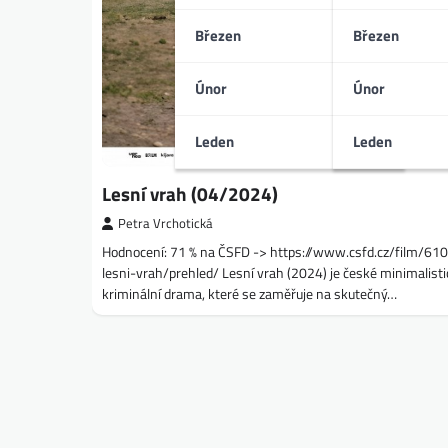
Březen
Březen
Únor
Únor
Leden
Leden
Lesní vrah (04/2024)
Petra Vrchotická
Hodnocení: 71 % na ČSFD -> https://www.csfd.cz/film/61
lesni-vrah/prehled/ Lesní vrah (2024) je české minimalist
kriminální drama, které se zaměřuje na skutečný…