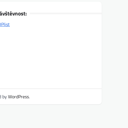
ávštěvnost:
d by
WordPress
.