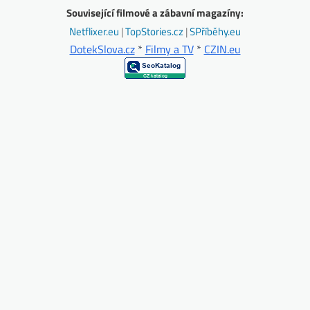
Související filmové a zábavní magazíny:
Netflixer.eu
|
TopStories.cz
|
SPříběhy.eu
DotekSlova.cz
*
Filmy a TV
*
CZIN.eu