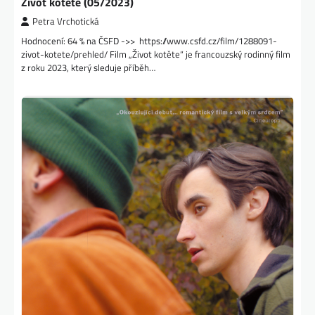
Život kotěte (05/2023)
Petra Vrchotická
Hodnocení: 64 % na ČSFD ->> https://www.csfd.cz/film/1288091-
zivot-kotete/prehled/ Film „Život kotěte“ je francouzský rodinný film
z roku 2023, který sleduje příběh…