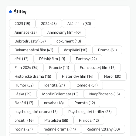
Štítky
2023
(15)
2024
(43)
Akční film
(30)
Animace
(23)
Animovaný film
(40)
Dobrodružství
(57)
dokument
(13)
Dokumentární film
(43)
dospívání
(18)
Drama
(61)
děti
(13)
Dětský film
(13)
Fantasy
(22)
Film 2024
(34)
Francie
(11)
Francouzský film
(15)
Historické drama
(15)
Historický film
(14)
Horor
(30)
Humor
(32)
Identita
(21)
Komedie
(51)
Láska
(29)
Morální dilemata
(13)
Nadpřirozeno
(15)
Napětí
(17)
odvaha
(18)
Pomsta
(12)
psychologické drama
(15)
Psychologický thriller
(23)
přežití.
(16)
Přátelství
(58)
Příroda
(12)
rodina
(21)
rodinné drama
(14)
Rodinné vztahy
(30)