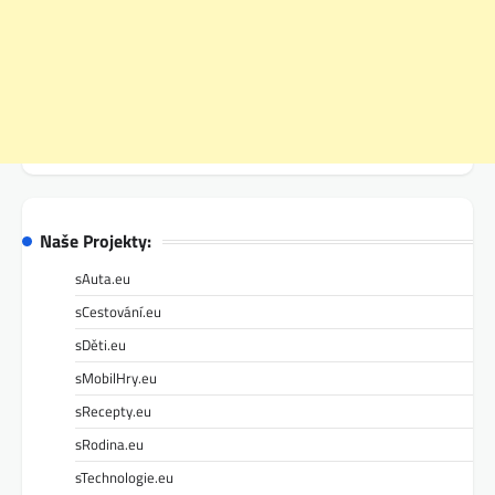
Naše Projekty:
sAuta.eu
sCestování.eu
sDěti.eu
sMobilHry.eu
sRecepty.eu
sRodina.eu
sTechnologie.eu