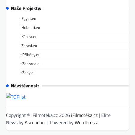
Naše Projekty:
iEgypt.eu
iHubnutí.eu
iKáhira.eu
iZdraví.eu
sPříběhy.eu
sZahrada.eu
sŽeny.eu
Návštěvnost:
Copyright © iFilmotéka.cz 2026
iFilmotéka.cz
| Elite
News by
Ascendoor
| Powered by
WordPress
.