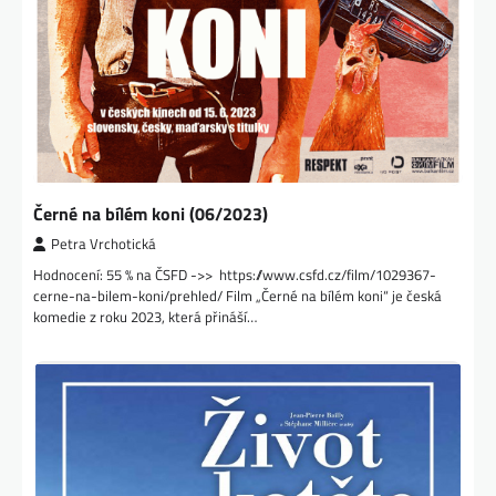
Černé na bílém koni (06/2023)
Petra Vrchotická
Hodnocení: 55 % na ČSFD ->> https://www.csfd.cz/film/1029367-
cerne-na-bilem-koni/prehled/ Film „Černé na bílém koni“ je česká
komedie z roku 2023, která přináší…