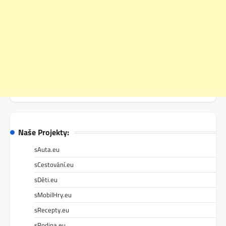
Naše Projekty:
sAuta.eu
sCestování.eu
sDěti.eu
sMobilHry.eu
sRecepty.eu
sRodina.eu