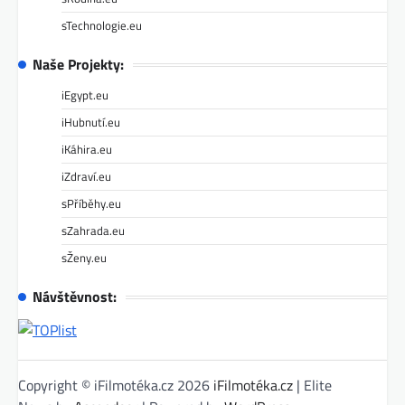
sTechnologie.eu
Naše Projekty:
iEgypt.eu
iHubnutí.eu
iKáhira.eu
iZdraví.eu
sPříběhy.eu
sZahrada.eu
sŽeny.eu
Návštěvnost:
Copyright © iFilmotéka.cz 2026
iFilmotéka.cz
| Elite