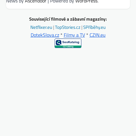
News by
Ascendoor
| Powered by
WordPress
.
Související filmové a zábavní magazíny:
Netflixer.eu
|
TopStories.cz
|
SPříběhy.eu
DotekSlova.cz
*
Filmy a TV
*
CZIN.eu