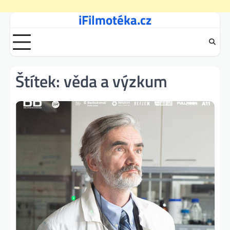
iFilmotéka.cz
Skip
to
content
Štítek:
věda a výzkum