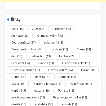
Štítky
2023
(15)
2024
(43)
Akční film
(30)
Animace
(23)
Animovaný film
(40)
Dobrodružství
(57)
dokument
(13)
Dokumentární film
(43)
dospívání
(18)
Drama
(61)
děti
(13)
Dětský film
(13)
Fantasy
(22)
Film 2024
(34)
Francie
(11)
Francouzský film
(15)
Historické drama
(15)
Historický film
(14)
Horor
(30)
Humor
(32)
Identita
(21)
Komedie
(51)
Láska
(29)
Morální dilemata
(13)
Nadpřirozeno
(15)
Napětí
(17)
odvaha
(18)
Pomsta
(12)
psychologické drama
(15)
Psychologický thriller
(23)
přežití.
(16)
Přátelství
(58)
Příroda
(12)