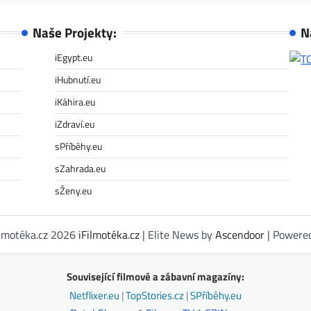
Naše Projekty:
N
iEgypt.eu
iHubnutí.eu
iKáhira.eu
iZdraví.eu
sPříběhy.eu
sZahrada.eu
sŽeny.eu
ilmotéka.cz 2026
iFilmotéka.cz
| Elite News by
Ascendoor
| Powere
Související filmové a zábavní magazíny:
Netflixer.eu
|
TopStories.cz
|
SPříběhy.eu