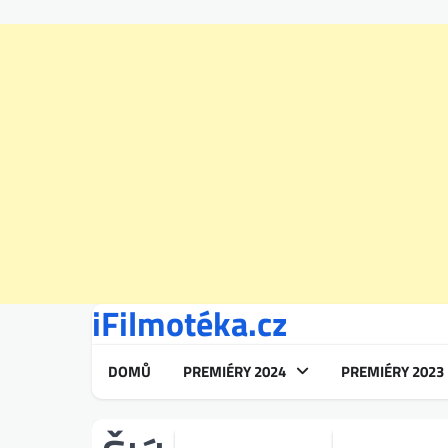
iFilmotéka.cz
Skip
to
content
DOMŮ
PREMIÉRY 2024
PREMIÉRY 2023