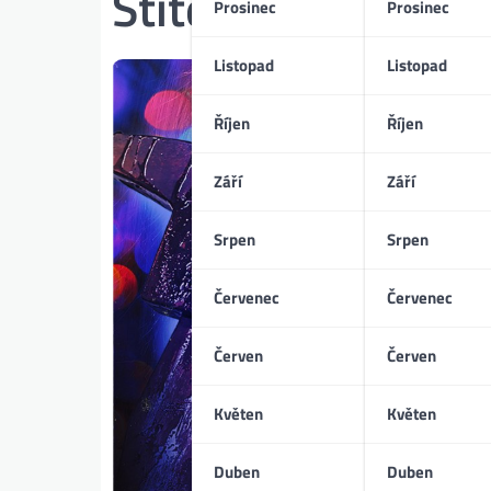
Štítek:
vánoční ho
Prosinec
Prosinec
Listopad
Listopad
Říjen
Říjen
Září
Září
Srpen
Srpen
Červenec
Červenec
Červen
Červen
Květen
Květen
Duben
Duben