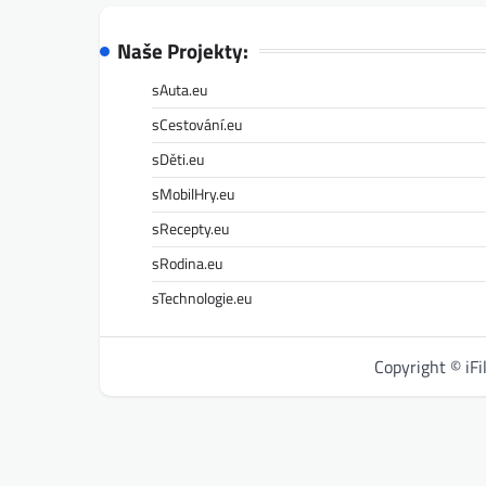
Naše Projekty:
sAuta.eu
sCestování.eu
sDěti.eu
sMobilHry.eu
sRecepty.eu
sRodina.eu
sTechnologie.eu
Copyright © iF