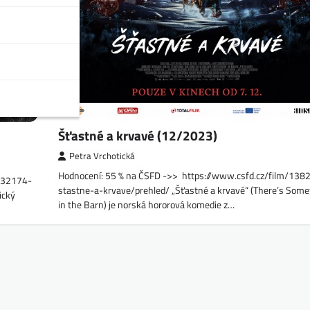
Šťastné a krvavé (12/2023)
Petra Vrchotická
Hodnocení: 55 % na ČSFD ->> https://www.csfd.cz/film/138
1432174-
stastne-a-krvave/prehled/ „Šťastné a krvavé“ (There’s Some
ický
in the Barn) je norská hororová komedie z…