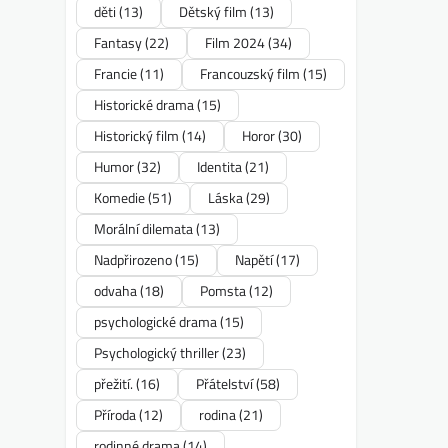
děti
(13)
Dětský film
(13)
Fantasy
(22)
Film 2024
(34)
Francie
(11)
Francouzský film
(15)
Historické drama
(15)
Historický film
(14)
Horor
(30)
Humor
(32)
Identita
(21)
Komedie
(51)
Láska
(29)
Morální dilemata
(13)
Nadpřirozeno
(15)
Napětí
(17)
odvaha
(18)
Pomsta
(12)
psychologické drama
(15)
Psychologický thriller
(23)
přežití.
(16)
Přátelství
(58)
Příroda
(12)
rodina
(21)
rodinné drama
(14)