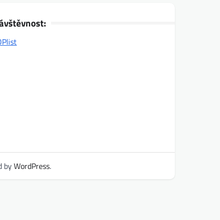
ávštěvnost:
d by
WordPress
.