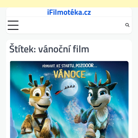
iFilmotéka.cz
Skip
to
content
Štítek:
vánoční film