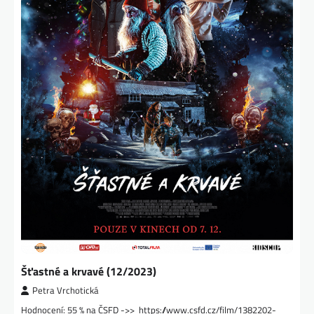
Šťastné a krvavé (12/2023)
Petra Vrchotická
Hodnocení: 55 % na ČSFD ->> https://www.csfd.cz/film/1382202-