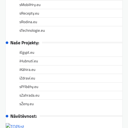
sMobilHry.eu
sRecepty.eu
sRodina.eu
sTechnologie.eu
Naše Projekty:
iEgypt.eu
iHubnutí.eu
iKáhira.eu
iZdraví.eu
sPříběhy.eu
sZahrada.eu
sŽeny.eu
Návštěvnost: