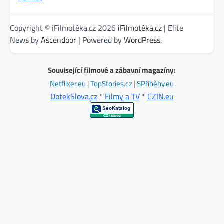
Copyright © iFilmotéka.cz 2026
iFilmotéka.cz
| Elite
News by
Ascendoor
| Powered by
WordPress
.
Související filmové a zábavní magazíny:
Netflixer.eu
|
TopStories.cz
|
SPříběhy.eu
DotekSlova.cz
*
Filmy a TV
*
CZIN.eu