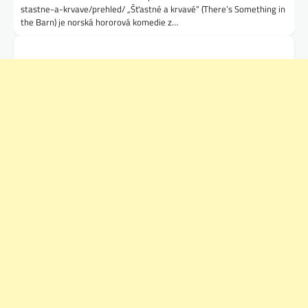
stastne-a-krvave/prehled/ „Šťastné a krvavé“ (There’s Something in
the Barn) je norská hororová komedie z…