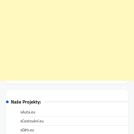
Naše Projekty:
sAuta.eu
sCestování.eu
sDěti.eu