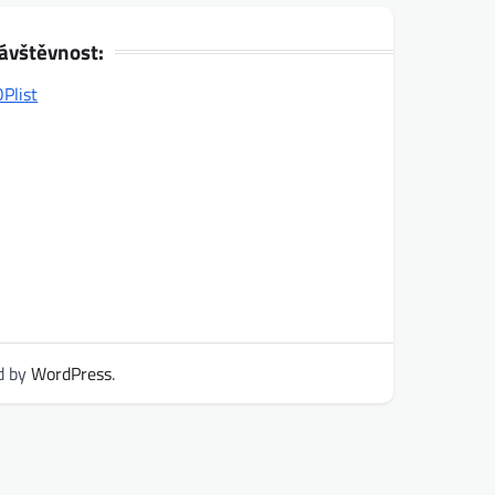
ávštěvnost:
d by
WordPress
.