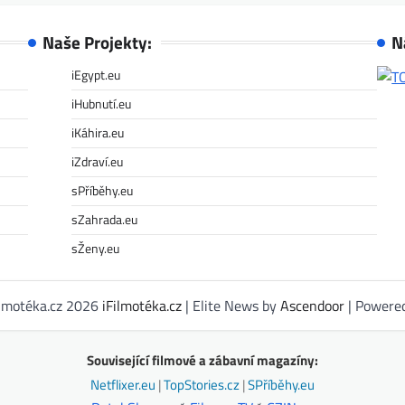
Naše Projekty:
N
iEgypt.eu
iHubnutí.eu
iKáhira.eu
iZdraví.eu
sPříběhy.eu
sZahrada.eu
sŽeny.eu
ilmotéka.cz 2026
iFilmotéka.cz
| Elite News by
Ascendoor
| Powere
Související filmové a zábavní magazíny:
Netflixer.eu
|
TopStories.cz
|
SPříběhy.eu