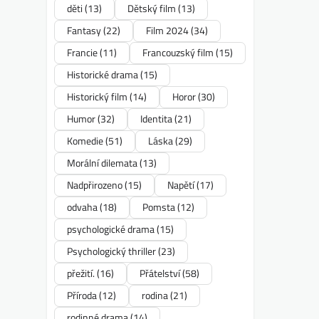
děti
(13)
Dětský film
(13)
Fantasy
(22)
Film 2024
(34)
Francie
(11)
Francouzský film
(15)
Historické drama
(15)
Historický film
(14)
Horor
(30)
Humor
(32)
Identita
(21)
Komedie
(51)
Láska
(29)
Morální dilemata
(13)
Nadpřirozeno
(15)
Napětí
(17)
odvaha
(18)
Pomsta
(12)
psychologické drama
(15)
Psychologický thriller
(23)
přežití.
(16)
Přátelství
(58)
Příroda
(12)
rodina
(21)
rodinné drama
(14)