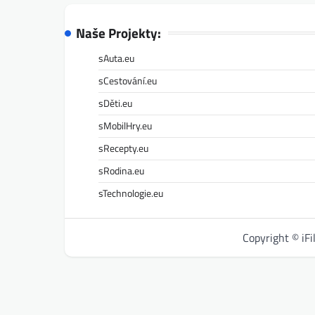
Naše Projekty:
sAuta.eu
sCestování.eu
sDěti.eu
sMobilHry.eu
sRecepty.eu
sRodina.eu
sTechnologie.eu
Copyright © iF