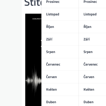
Štítek:
válečné zó
Prosinec
Prosinec
Listopad
Listopad
Říjen
Říjen
Září
Září
Srpen
Srpen
Červenec
Červenec
Červen
Červen
Květen
Květen
Duben
Duben