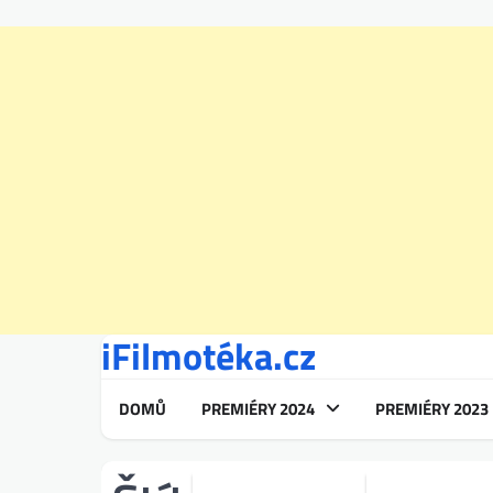
iFilmotéka.cz
Skip
to
content
DOMŮ
PREMIÉRY 2024
PREMIÉRY 2023