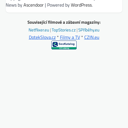
News by
Ascendoor
| Powered by
WordPress
.
Související filmové a zábavní magazíny:
Netflixer.eu
|
TopStories.cz
|
SPříběhy.eu
DotekSlova.cz
*
Filmy a TV
*
CZIN.eu