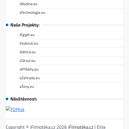
sRodina.eu
sTechnologie.eu
Naše Projekty:
iEgypt.eu
iHubnutí.eu
iKáhira.eu
iZdraví.eu
sPříběhy.eu
sZahrada.eu
sŽeny.eu
Návštěvnost:
Copyright © iFilmotéka.cz 2026
iFilmotéka.cz
| Elite