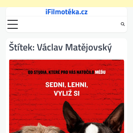
iFilmotéka.cz
Skip
to
content
Štítek:
Václav Matějovský