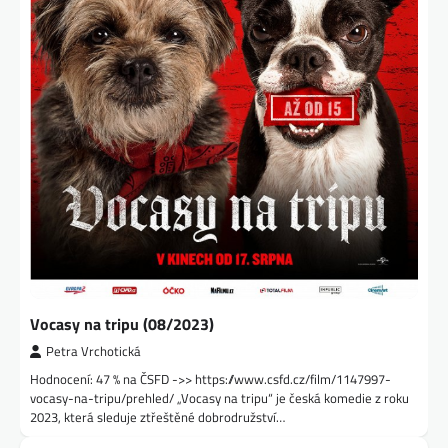
Vocasy na tripu (08/2023)
Petra Vrchotická
Hodnocení: 47 % na ČSFD ->> https://www.csfd.cz/film/1147997-
vocasy-na-tripu/prehled/ „Vocasy na tripu“ je česká komedie z roku
2023, která sleduje ztřeštěné dobrodružství…