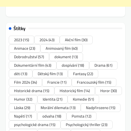
Štítky
2023
(15)
2024
(43)
Akční film
(30)
Animace
(23)
Animovaný film
(40)
Dobrodružství
(57)
dokument
(13)
Dokumentární film
(43)
dospívání
(18)
Drama
(61)
děti
(13)
Dětský film
(13)
Fantasy
(22)
Film 2024
(34)
Francie
(11)
Francouzský film
(15)
Historické drama
(15)
Historický film
(14)
Horor
(30)
Humor
(32)
Identita
(21)
Komedie
(51)
Láska
(29)
Morální dilemata
(13)
Nadpřirozeno
(15)
Napětí
(17)
odvaha
(18)
Pomsta
(12)
psychologické drama
(15)
Psychologický thriller
(23)