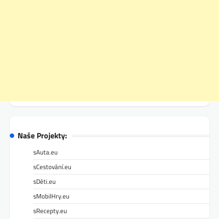
Naše Projekty:
sAuta.eu
sCestování.eu
sDěti.eu
sMobilHry.eu
sRecepty.eu