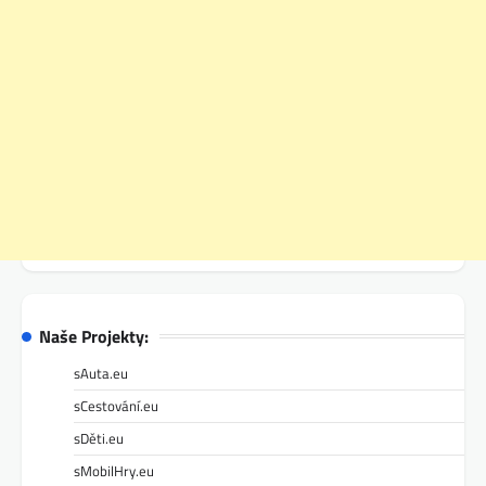
Naše Projekty:
sAuta.eu
sCestování.eu
sDěti.eu
sMobilHry.eu