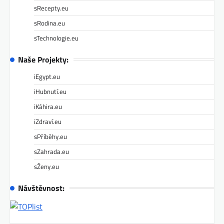
sRecepty.eu
sRodina.eu
sTechnologie.eu
Naše Projekty:
iEgypt.eu
iHubnutí.eu
iKáhira.eu
iZdraví.eu
sPříběhy.eu
sZahrada.eu
sŽeny.eu
Návštěvnost: