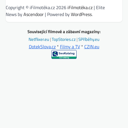
Copyright © iFilmotéka.cz 2026
iFilmotéka.cz
| Elite
News by
Ascendoor
| Powered by
WordPress
.
Související filmové a zábavní magazíny:
Netflixer.eu
|
TopStories.cz
|
SPříběhy.eu
DotekSlova.cz
*
Filmy a TV
*
CZIN.eu