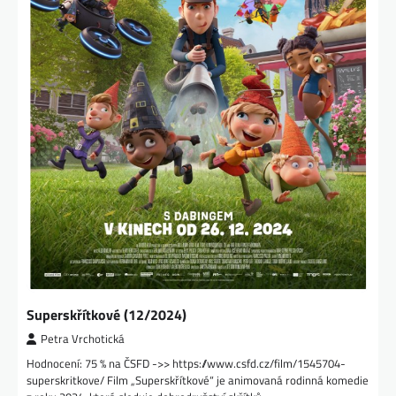
Superskřítkové (12/2024)
Petra Vrchotická
Hodnocení: 75 % na ČSFD ->> https://www.csfd.cz/film/1545704-
superskritkove/ Film „Superskřítkové“ je animovaná rodinná komedie