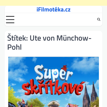
iFilmotéka.cz
Skip
to
content
Štítek:
Ute von Münchow-
Pohl