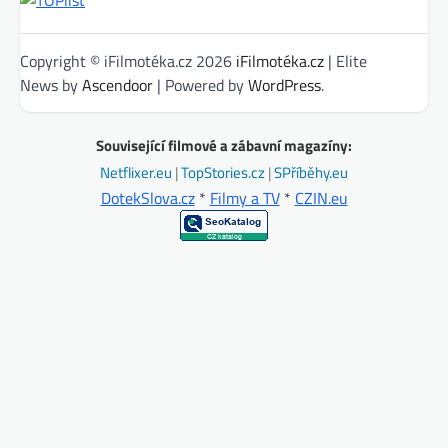
Copyright © iFilmotéka.cz 2026
iFilmotéka.cz
| Elite
News by
Ascendoor
| Powered by
WordPress
.
Související filmové a zábavní magazíny:
Netflixer.eu
|
TopStories.cz
|
SPříběhy.eu
DotekSlova.cz
*
Filmy a TV
*
CZIN.eu