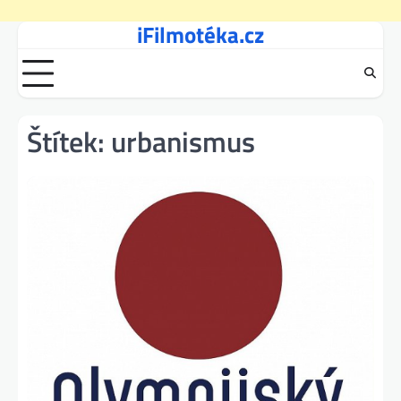
iFilmotéka.cz
Skip
to
content
Štítek:
urbanismus