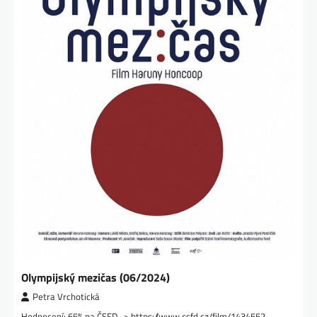
Olympijský mezičas (06/2024)
Petra Vrchotická
Hodnocení: 65% na ČSFD -> https://www.csfd.cz/film/1434552-