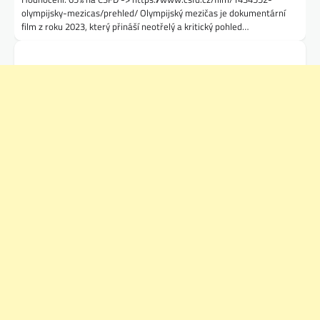
olympijsky-mezicas/prehled/ Olympijský mezičas je dokumentární
film z roku 2023, který přináší neotřelý a kritický pohled…