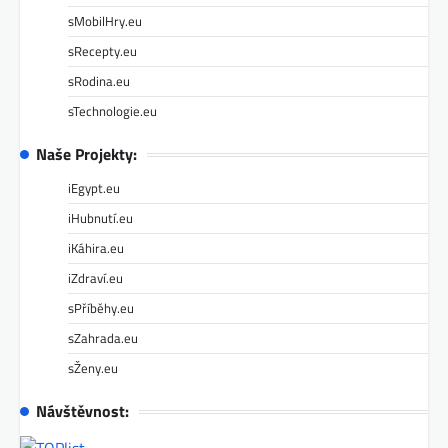
sMobilHry.eu
sRecepty.eu
sRodina.eu
sTechnologie.eu
Naše Projekty:
iEgypt.eu
iHubnutí.eu
iKáhira.eu
iZdraví.eu
sPříběhy.eu
sZahrada.eu
sŽeny.eu
Návštěvnost: