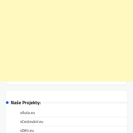
Naše Projekty:
sAuta.eu
sCestování.eu
sDěti.eu