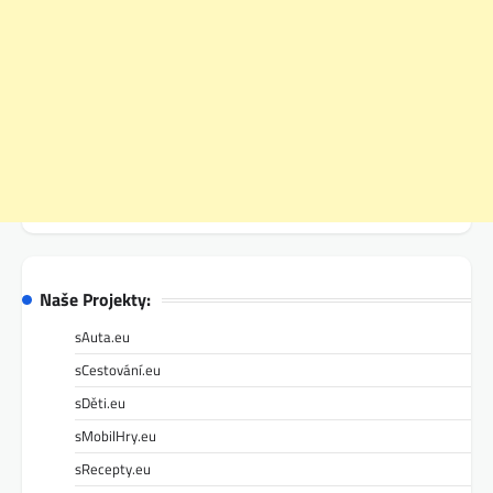
Naše Projekty:
sAuta.eu
sCestování.eu
sDěti.eu
sMobilHry.eu
sRecepty.eu