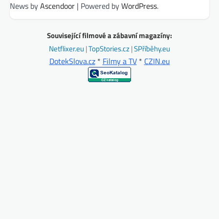
News by
Ascendoor
| Powered by
WordPress
.
Související filmové a zábavní magazíny:
Netflixer.eu
|
TopStories.cz
|
SPříběhy.eu
DotekSlova.cz
*
Filmy a TV
*
CZIN.eu