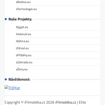
sRodina.eu
sTechnologie.eu
Naše Projekty:
iEgypt.eu
iHubnutí.eu
iKáhira.eu
iZdraví.eu
sPříběhy.eu
sZahrada.eu
sŽeny.eu
Návštěvnost:
Copyright © iFilmotéka.cz 2026
iFilmotéka.cz
| Elite