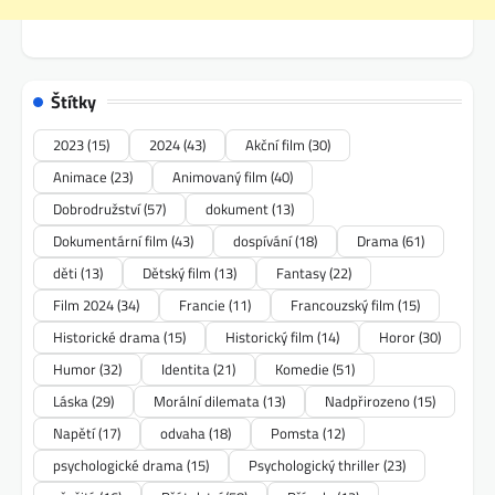
Štítky
2023
(15)
2024
(43)
Akční film
(30)
Animace
(23)
Animovaný film
(40)
Dobrodružství
(57)
dokument
(13)
Dokumentární film
(43)
dospívání
(18)
Drama
(61)
děti
(13)
Dětský film
(13)
Fantasy
(22)
Film 2024
(34)
Francie
(11)
Francouzský film
(15)
Historické drama
(15)
Historický film
(14)
Horor
(30)
Humor
(32)
Identita
(21)
Komedie
(51)
Láska
(29)
Morální dilemata
(13)
Nadpřirozeno
(15)
Napětí
(17)
odvaha
(18)
Pomsta
(12)
psychologické drama
(15)
Psychologický thriller
(23)