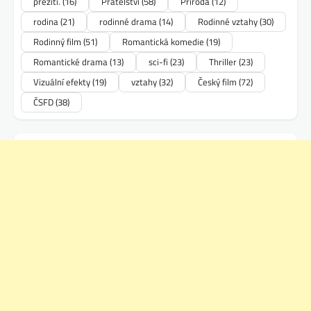
přežití.
(16)
Přátelství
(58)
Příroda
(12)
rodina
(21)
rodinné drama
(14)
Rodinné vztahy
(30)
Rodinný film
(51)
Romantická komedie
(19)
Romantické drama
(13)
sci-fi
(23)
Thriller
(23)
Vizuální efekty
(19)
vztahy
(32)
Český film
(72)
ČSFD
(38)