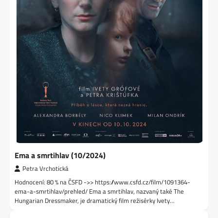
Ema a smrtihlav (10/2024)
Petra Vrchotická
Hodnocení: 80 % na ČSFD ->> https://www.csfd.cz/film/1091364-
ema-a-smrtihlav/prehled/ Ema a smrtihlav, nazvaný také The
Hungarian Dressmaker, je dramatický film režisérky Ivety…