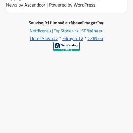
News by
Ascendoor
| Powered by
WordPress
.
Související filmové a zábavní magazíny:
Netflixer.eu
|
TopStories.cz
|
SPříběhy.eu
DotekSlova.cz
*
Filmy a TV
*
CZIN.eu