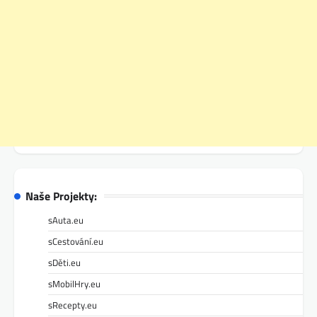
Naše Projekty:
sAuta.eu
sCestování.eu
sDěti.eu
sMobilHry.eu
sRecepty.eu