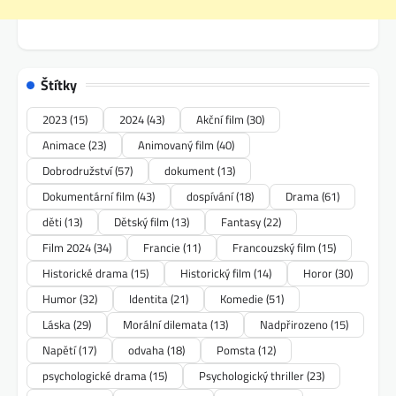
Štítky
2023
(15)
2024
(43)
Akční film
(30)
Animace
(23)
Animovaný film
(40)
Dobrodružství
(57)
dokument
(13)
Dokumentární film
(43)
dospívání
(18)
Drama
(61)
děti
(13)
Dětský film
(13)
Fantasy
(22)
Film 2024
(34)
Francie
(11)
Francouzský film
(15)
Historické drama
(15)
Historický film
(14)
Horor
(30)
Humor
(32)
Identita
(21)
Komedie
(51)
Láska
(29)
Morální dilemata
(13)
Nadpřirozeno
(15)
Napětí
(17)
odvaha
(18)
Pomsta
(12)
psychologické drama
(15)
Psychologický thriller
(23)