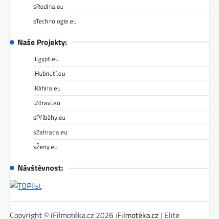
sRodina.eu
sTechnologie.eu
Naše Projekty:
iEgypt.eu
iHubnutí.eu
iKáhira.eu
iZdraví.eu
sPříběhy.eu
sZahrada.eu
sŽeny.eu
Návštěvnost:
Copyright © iFilmotéka.cz 2026
iFilmotéka.cz
| Elite