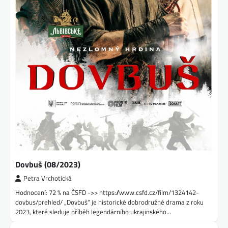
Dovbuš (08/2023)
Petra Vrchotická
Hodnocení: 72 % na ČSFD ->> https://www.csfd.cz/film/1324142-
dovbus/prehled/ „Dovbuš“ je historické dobrodružné drama z roku
2023, které sleduje příběh legendárního ukrajinského…