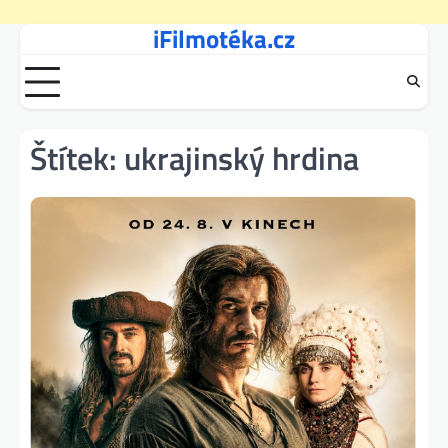
iFilmotéka.cz
Skip
to
content
Štítek:
ukrajinský hrdina