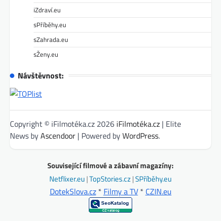
iZdraví.eu
sPříběhy.eu
sZahrada.eu
sŽeny.eu
Návštěvnost:
Copyright © iFilmotéka.cz 2026
iFilmotéka.cz
| Elite
News by
Ascendoor
| Powered by
WordPress
.
Související filmové a zábavní magazíny:
Netflixer.eu
|
TopStories.cz
|
SPříběhy.eu
DotekSlova.cz
*
Filmy a TV
*
CZIN.eu