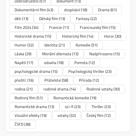
Dobrodružství
(57)
dokument
(13)
Dokumentární film
(43)
dospívání
(18)
Drama
(61)
děti
(13)
Dětský film
(13)
Fantasy
(22)
Film 2024
(34)
Francie
(11)
Francouzský film
(15)
Historické drama
(15)
Historický film
(14)
Horor
(30)
Humor
(32)
Identita
(21)
Komedie
(51)
Láska
(29)
Morální dilemata
(13)
Nadpřirozeno
(15)
Napětí
(17)
odvaha
(18)
Pomsta
(12)
psychologické drama
(15)
Psychologický thriller
(23)
přežití.
(16)
Přátelství
(58)
Příroda
(12)
rodina
(21)
rodinné drama
(14)
Rodinné vztahy
(30)
Rodinný film
(51)
Romantická komedie
(19)
Romantické drama
(13)
sci-fi
(23)
Thriller
(23)
Vizuální efekty
(19)
vztahy
(32)
Český film
(72)
ČSFD
(38)