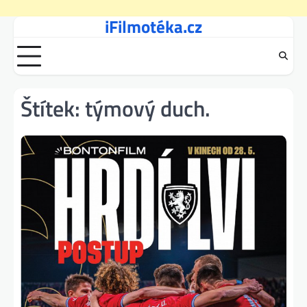
iFilmotéka.cz
Skip
to
content
Štítek:
týmový duch.