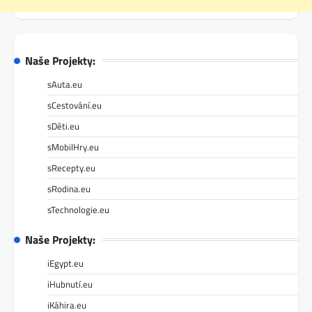
Naše Projekty:
sAuta.eu
sCestování.eu
sDěti.eu
sMobilHry.eu
sRecepty.eu
sRodina.eu
sTechnologie.eu
Naše Projekty:
iEgypt.eu
iHubnutí.eu
iKáhira.eu