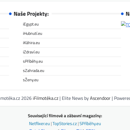
Naše Projekty:
N
iEgypt.eu
iHubnutí.eu
iKáhira.eu
iZdraví.eu
sPříběhy.eu
sZahrada.eu
sŽeny.eu
ilmotéka.cz 2026
iFilmotéka.cz
| Elite News by
Ascendoor
| Powere
Související filmové a zábavní magazíny:
Netflixer.eu
|
TopStories.cz
|
SPříběhy.eu