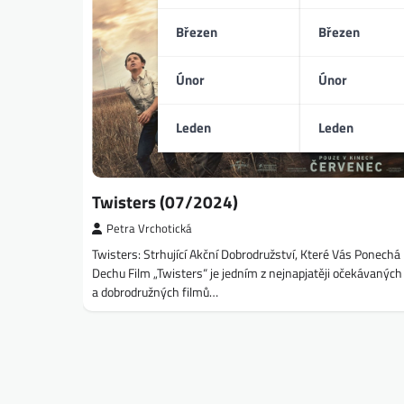
Březen
Březen
Únor
Únor
Leden
Leden
Twisters (07/2024)
Petra Vrchotická
Twisters: Strhující Akční Dobrodružství, Které Vás Ponechá
Dechu Film „Twisters“ je jedním z nejnapjatěji očekávaných
a dobrodružných filmů…