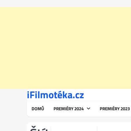
iFilmotéka.cz
Skip
to
content
DOMŮ
PREMIÉRY 2024
PREMIÉRY 2023