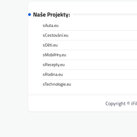
Naše Projekty:
sAuta.eu
sCestování.eu
sDěti.eu
sMobilHry.eu
sRecepty.eu
sRodina.eu
sTechnologie.eu
Copyright © iF