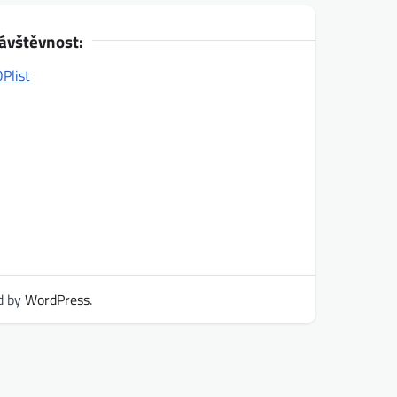
ávštěvnost:
d by
WordPress
.