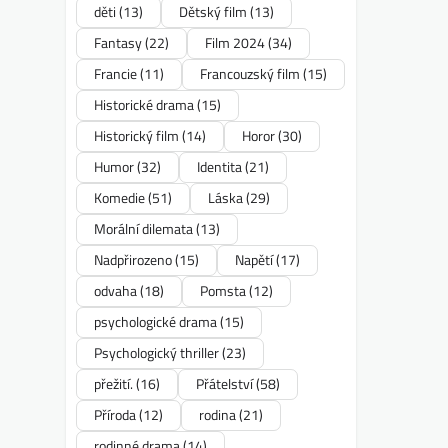
děti
(13)
Dětský film
(13)
Fantasy
(22)
Film 2024
(34)
Francie
(11)
Francouzský film
(15)
Historické drama
(15)
Historický film
(14)
Horor
(30)
Humor
(32)
Identita
(21)
Komedie
(51)
Láska
(29)
Morální dilemata
(13)
Nadpřirozeno
(15)
Napětí
(17)
odvaha
(18)
Pomsta
(12)
psychologické drama
(15)
Psychologický thriller
(23)
přežití.
(16)
Přátelství
(58)
Příroda
(12)
rodina
(21)
rodinné drama
(14)