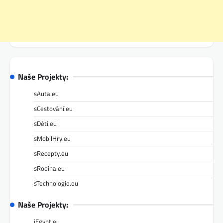
Naše Projekty:
sAuta.eu
sCestování.eu
sDěti.eu
sMobilHry.eu
sRecepty.eu
sRodina.eu
sTechnologie.eu
Naše Projekty:
iEgypt.eu