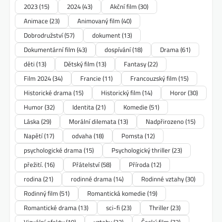
2023
(15)
2024
(43)
Akční film
(30)
Animace
(23)
Animovaný film
(40)
Dobrodružství
(57)
dokument
(13)
Dokumentární film
(43)
dospívání
(18)
Drama
(61)
děti
(13)
Dětský film
(13)
Fantasy
(22)
Film 2024
(34)
Francie
(11)
Francouzský film
(15)
Historické drama
(15)
Historický film
(14)
Horor
(30)
Humor
(32)
Identita
(21)
Komedie
(51)
Láska
(29)
Morální dilemata
(13)
Nadpřirozeno
(15)
Napětí
(17)
odvaha
(18)
Pomsta
(12)
psychologické drama
(15)
Psychologický thriller
(23)
přežití.
(16)
Přátelství
(58)
Příroda
(12)
rodina
(21)
rodinné drama
(14)
Rodinné vztahy
(30)
Rodinný film
(51)
Romantická komedie
(19)
Romantické drama
(13)
sci-fi
(23)
Thriller
(23)
Vizuální efekty
(19)
vztahy
(32)
Český film
(72)