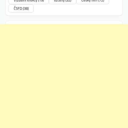
ČSFD
(38)