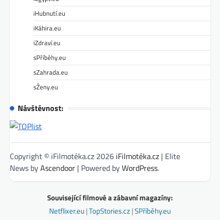
iHubnutí.eu
iKáhira.eu
iZdraví.eu
sPříběhy.eu
sZahrada.eu
sŽeny.eu
Návštěvnost:
Copyright © iFilmotéka.cz 2026
iFilmotéka.cz
| Elite
News by
Ascendoor
| Powered by
WordPress
.
Související filmové a zábavní magazíny:
Netflixer.eu
|
TopStories.cz
|
SPříběhy.eu