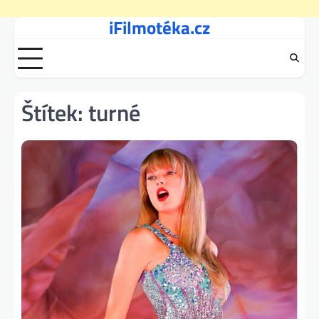
iFilmotéka.cz
Skip
to
content
Štítek:
turné