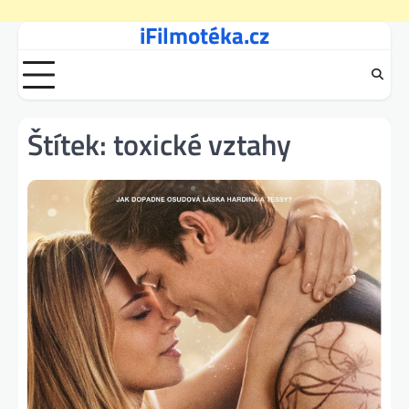
iFilmotéka.cz
Skip
to
content
Štítek:
toxické vztahy