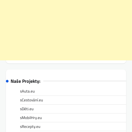
Naše Projekty:
sAuta.eu
sCestování.eu
sDěti.eu
sMobilHry.eu
sRecepty.eu