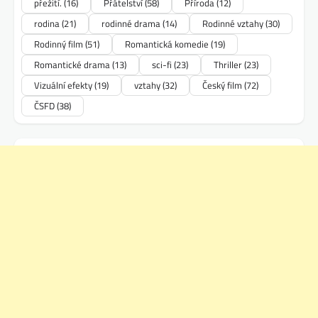
přežití.
(16)
Přátelství
(58)
Příroda
(12)
rodina
(21)
rodinné drama
(14)
Rodinné vztahy
(30)
Rodinný film
(51)
Romantická komedie
(19)
Romantické drama
(13)
sci-fi
(23)
Thriller
(23)
Vizuální efekty
(19)
vztahy
(32)
Český film
(72)
ČSFD
(38)