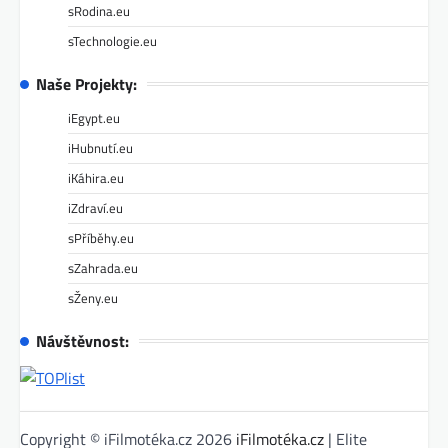
sRodina.eu
sTechnologie.eu
Naše Projekty:
iEgypt.eu
iHubnutí.eu
iKáhira.eu
iZdraví.eu
sPříběhy.eu
sZahrada.eu
sŽeny.eu
Návštěvnost:
Copyright © iFilmotéka.cz 2026
iFilmotéka.cz
| Elite