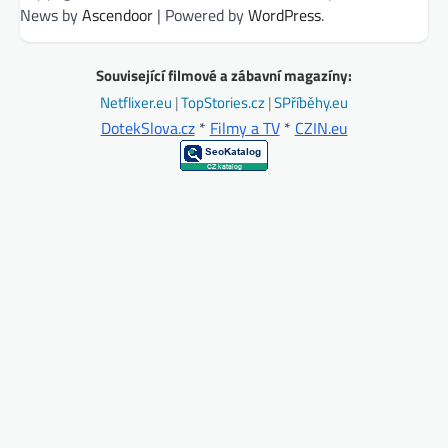
News by
Ascendoor
| Powered by
WordPress
.
Související filmové a zábavní magazíny:
Netflixer.eu
|
TopStories.cz
|
SPříběhy.eu
DotekSlova.cz
*
Filmy a TV
*
CZIN.eu