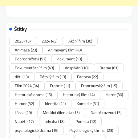
Štítky
2023
(15)
2024
(43)
Akční film
(30)
Animace
(23)
Animovaný film
(40)
Dobrodružství
(57)
dokument
(13)
Dokumentární film
(43)
dospívání
(18)
Drama
(61)
děti
(13)
Dětský film
(13)
Fantasy
(22)
Film 2024
(34)
Francie
(11)
Francouzský film
(15)
Historické drama
(15)
Historický film
(14)
Horor
(30)
Humor
(32)
Identita
(21)
Komedie
(51)
Láska
(29)
Morální dilemata
(13)
Nadpřirozeno
(15)
Napětí
(17)
odvaha
(18)
Pomsta
(12)
psychologické drama
(15)
Psychologický thriller
(23)