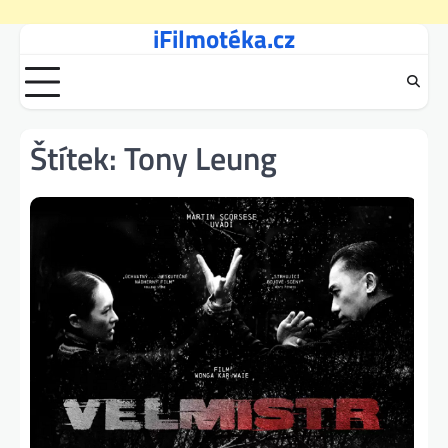
iFilmotéka.cz
Skip
to
content
Štítek:
Tony Leung