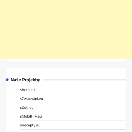
Naše Projekty:
sAuta.eu
sCestování.eu
sDěti.eu
sMobilHry.eu
sRecepty.eu