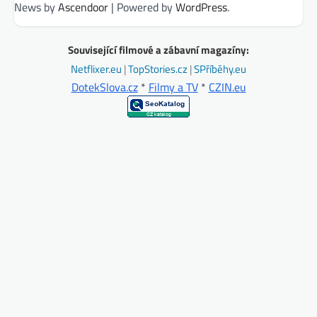
News by
Ascendoor
| Powered by
WordPress
.
Související filmové a zábavní magazíny:
Netflixer.eu
|
TopStories.cz
|
SPříběhy.eu
DotekSlova.cz
*
Filmy a TV
*
CZIN.eu