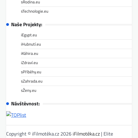
sRodina.eu
sTechnologie.eu
Naše Projekty:
iEgypt.eu
iHubnutí.eu
iKáhira.eu
iZdraví.eu
sPříběhy.eu
sZahrada.eu
sŽeny.eu
Návštěvnost:
Copyright © iFilmotéka.cz 2026
iFilmotéka.cz
| Elite