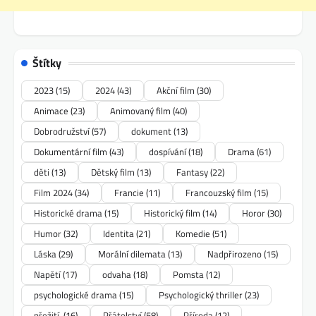
Štítky
2023
(15)
2024
(43)
Akční film
(30)
Animace
(23)
Animovaný film
(40)
Dobrodružství
(57)
dokument
(13)
Dokumentární film
(43)
dospívání
(18)
Drama
(61)
děti
(13)
Dětský film
(13)
Fantasy
(22)
Film 2024
(34)
Francie
(11)
Francouzský film
(15)
Historické drama
(15)
Historický film
(14)
Horor
(30)
Humor
(32)
Identita
(21)
Komedie
(51)
Láska
(29)
Morální dilemata
(13)
Nadpřirozeno
(15)
Napětí
(17)
odvaha
(18)
Pomsta
(12)
psychologické drama
(15)
Psychologický thriller
(23)
přežití.
(16)
Přátelství
(58)
Příroda
(12)