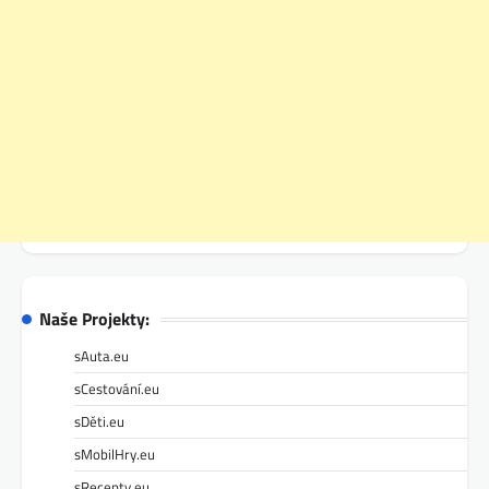
Naše Projekty:
sAuta.eu
sCestování.eu
sDěti.eu
sMobilHry.eu
sRecepty.eu