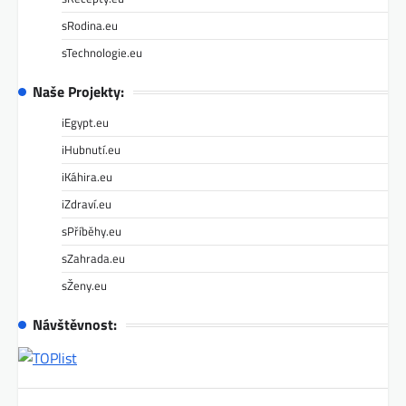
sRodina.eu
sTechnologie.eu
Naše Projekty:
iEgypt.eu
iHubnutí.eu
iKáhira.eu
iZdraví.eu
sPříběhy.eu
sZahrada.eu
sŽeny.eu
Návštěvnost: