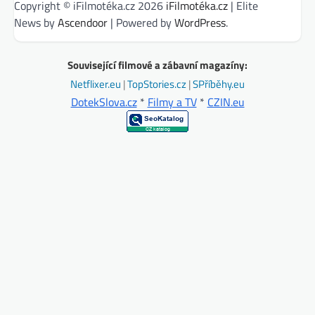
Copyright © iFilmotéka.cz 2026
iFilmotéka.cz
| Elite
News by
Ascendoor
| Powered by
WordPress
.
Související filmové a zábavní magazíny:
Netflixer.eu
|
TopStories.cz
|
SPříběhy.eu
DotekSlova.cz
*
Filmy a TV
*
CZIN.eu