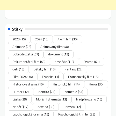
Štítky
2023
(15)
2024
(43)
Akční film
(30)
Animace
(23)
Animovaný film
(40)
Dobrodružství
(57)
dokument
(13)
Dokumentární film
(43)
dospívání
(18)
Drama
(61)
děti
(13)
Dětský film
(13)
Fantasy
(22)
Film 2024
(34)
Francie
(11)
Francouzský film
(15)
Historické drama
(15)
Historický film
(14)
Horor
(30)
Humor
(32)
Identita
(21)
Komedie
(51)
Láska
(29)
Morální dilemata
(13)
Nadpřirozeno
(15)
Napětí
(17)
odvaha
(18)
Pomsta
(12)
psychologické drama
(15)
Psychologický thriller
(23)