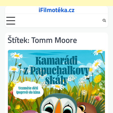
iFilmotéka.cz
Skip
to
content
Štítek:
Tomm Moore