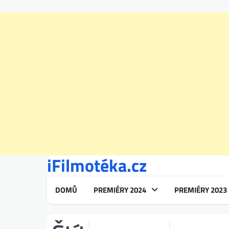
iFilmotéka.cz
Skip
to
content
DOMŮ
PREMIÉRY 2024
PREMIÉRY 2023