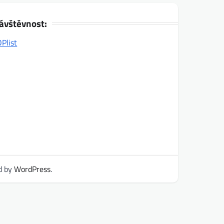
ávštěvnost:
d by
WordPress
.