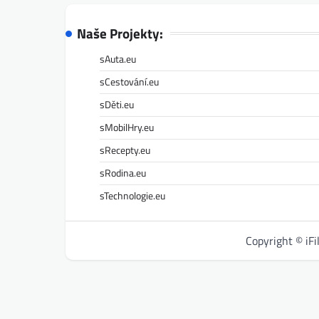
Naše Projekty:
sAuta.eu
sCestování.eu
sDěti.eu
sMobilHry.eu
sRecepty.eu
sRodina.eu
sTechnologie.eu
Copyright © iF