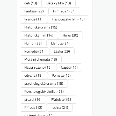
děti
(13)
Dětský film
(13)
Fantasy
(22)
Film 2024
(34)
Francie
(11)
Francouzský film
(15)
Historické drama
(15)
Historický film
(14)
Horor
(30)
Humor
(32)
Identita
(21)
Komedie
(51)
Láska
(29)
Morální dilemata
(13)
Nadpřirozeno
(15)
Napětí
(17)
odvaha
(18)
Pomsta
(12)
psychologické drama
(15)
Psychologický thriller
(23)
přežití.
(16)
Přátelství
(58)
Příroda
(12)
rodina
(21)
rodinné drama
(14)