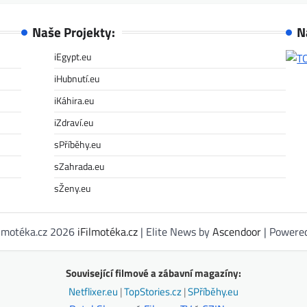
Naše Projekty:
N
iEgypt.eu
iHubnutí.eu
iKáhira.eu
iZdraví.eu
sPříběhy.eu
sZahrada.eu
sŽeny.eu
ilmotéka.cz 2026
iFilmotéka.cz
| Elite News by
Ascendoor
| Powere
Související filmové a zábavní magazíny:
Netflixer.eu
|
TopStories.cz
|
SPříběhy.eu