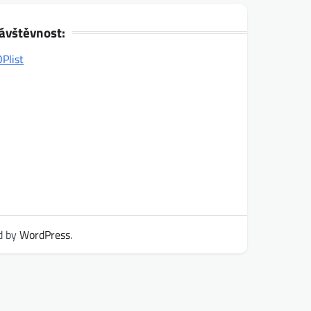
ávštěvnost:
d by
WordPress
.