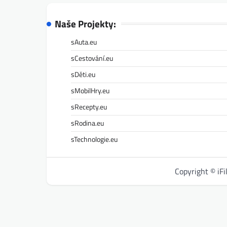
Naše Projekty:
sAuta.eu
sCestování.eu
sDěti.eu
sMobilHry.eu
sRecepty.eu
sRodina.eu
sTechnologie.eu
Copyright © iF