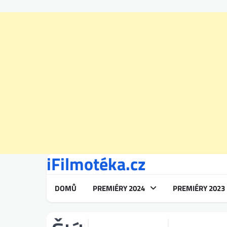
iFilmotéka.cz
Skip
to
content
DOMŮ
PREMIÉRY 2024
PREMIÉRY 2023