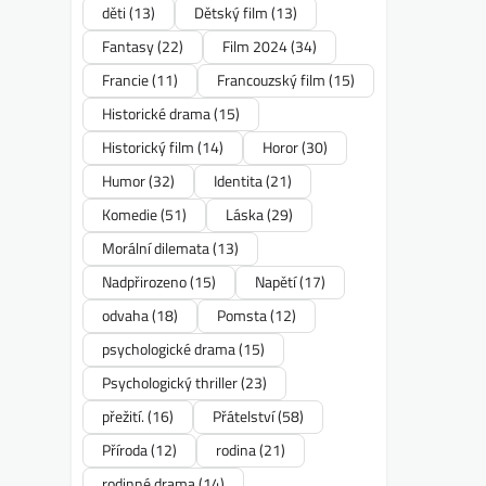
děti
(13)
Dětský film
(13)
Fantasy
(22)
Film 2024
(34)
Francie
(11)
Francouzský film
(15)
Historické drama
(15)
Historický film
(14)
Horor
(30)
Humor
(32)
Identita
(21)
Komedie
(51)
Láska
(29)
Morální dilemata
(13)
Nadpřirozeno
(15)
Napětí
(17)
odvaha
(18)
Pomsta
(12)
psychologické drama
(15)
Psychologický thriller
(23)
přežití.
(16)
Přátelství
(58)
Příroda
(12)
rodina
(21)
rodinné drama
(14)