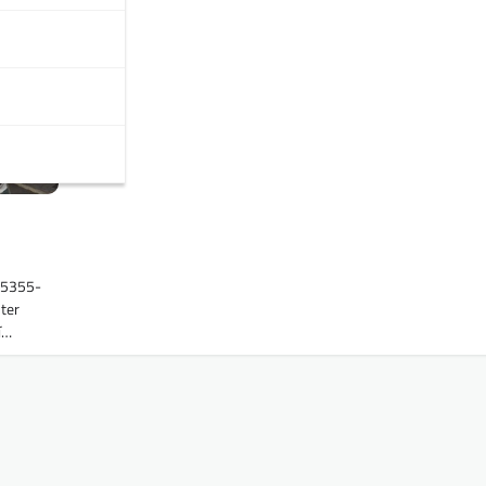
55355-
ter
í…