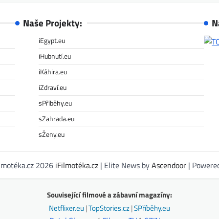
Naše Projekty:
N
iEgypt.eu
iHubnutí.eu
iKáhira.eu
iZdraví.eu
sPříběhy.eu
sZahrada.eu
sŽeny.eu
ilmotéka.cz 2026
iFilmotéka.cz
| Elite News by
Ascendoor
| Powere
Související filmové a zábavní magazíny:
Netflixer.eu
|
TopStories.cz
|
SPříběhy.eu