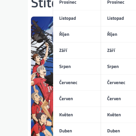
Štítek:
Tobio Kag
Prosinec
Prosinec
Listopad
Listopad
Říjen
Říjen
Září
Září
Srpen
Srpen
Červenec
Červenec
Červen
Červen
Květen
Květen
Duben
Duben