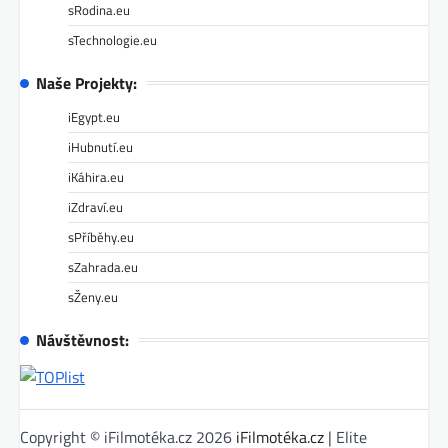
sRodina.eu
sTechnologie.eu
Naše Projekty:
iEgypt.eu
iHubnutí.eu
iKáhira.eu
iZdraví.eu
sPříběhy.eu
sZahrada.eu
sŽeny.eu
Návštěvnost:
Copyright © iFilmotéka.cz 2026
iFilmotéka.cz
| Elite