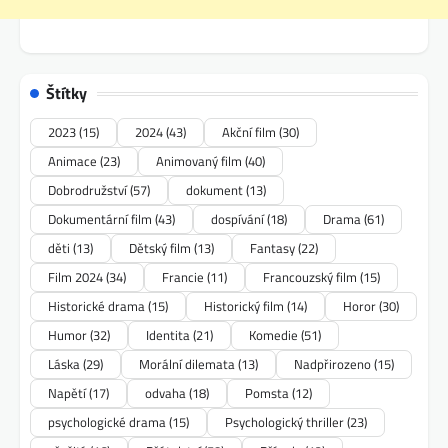
Štítky
2023
(15)
2024
(43)
Akční film
(30)
Animace
(23)
Animovaný film
(40)
Dobrodružství
(57)
dokument
(13)
Dokumentární film
(43)
dospívání
(18)
Drama
(61)
děti
(13)
Dětský film
(13)
Fantasy
(22)
Film 2024
(34)
Francie
(11)
Francouzský film
(15)
Historické drama
(15)
Historický film
(14)
Horor
(30)
Humor
(32)
Identita
(21)
Komedie
(51)
Láska
(29)
Morální dilemata
(13)
Nadpřirozeno
(15)
Napětí
(17)
odvaha
(18)
Pomsta
(12)
psychologické drama
(15)
Psychologický thriller
(23)