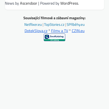
News by
Ascendoor
| Powered by
WordPress
.
Související filmové a zábavní magazíny:
Netflixer.eu
|
TopStories.cz
|
SPříběhy.eu
DotekSlova.cz
*
Filmy a TV
*
CZIN.eu