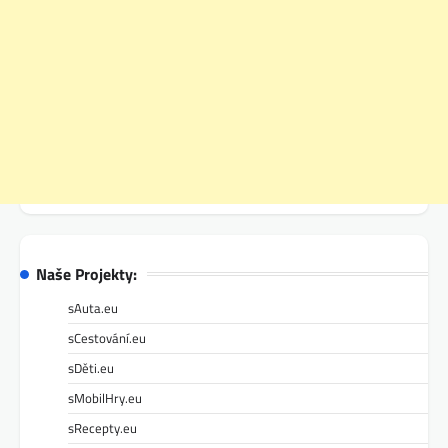
Naše Projekty:
sAuta.eu
sCestování.eu
sDěti.eu
sMobilHry.eu
sRecepty.eu