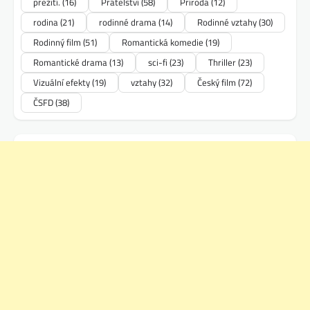
přežití.
(16)
Přátelství
(58)
Příroda
(12)
rodina
(21)
rodinné drama
(14)
Rodinné vztahy
(30)
Rodinný film
(51)
Romantická komedie
(19)
Romantické drama
(13)
sci-fi
(23)
Thriller
(23)
Vizuální efekty
(19)
vztahy
(32)
Český film
(72)
ČSFD
(38)