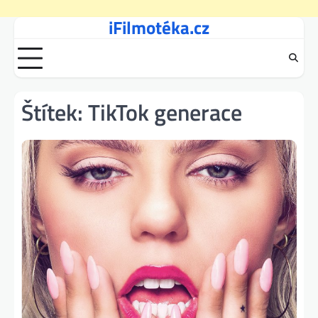
iFilmotéka.cz
Skip
to
content
Štítek:
TikTok generace