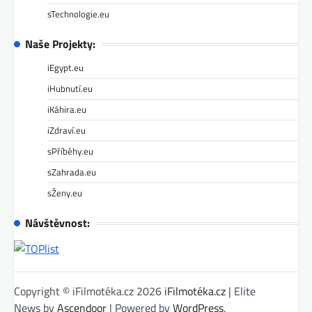
sTechnologie.eu
Naše Projekty:
iEgypt.eu
iHubnutí.eu
iKáhira.eu
iZdraví.eu
sPříběhy.eu
sZahrada.eu
sŽeny.eu
Návštěvnost:
Copyright © iFilmotéka.cz 2026
iFilmotéka.cz
| Elite
News by
Ascendoor
| Powered by
WordPress
.