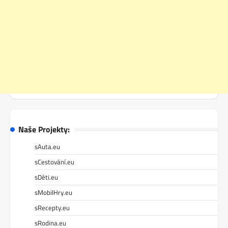
Naše Projekty:
sAuta.eu
sCestování.eu
sDěti.eu
sMobilHry.eu
sRecepty.eu
sRodina.eu