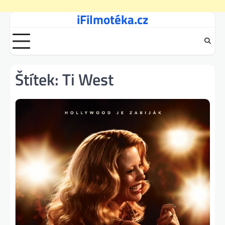
iFilmotéka.cz
Skip
to
content
Štítek:
Ti West