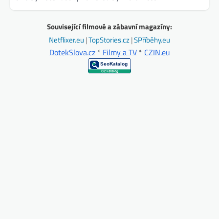
Související filmové a zábavní magazíny:
Netflixer.eu
|
TopStories.cz
|
SPříběhy.eu
DotekSlova.cz
*
Filmy a TV
*
CZIN.eu