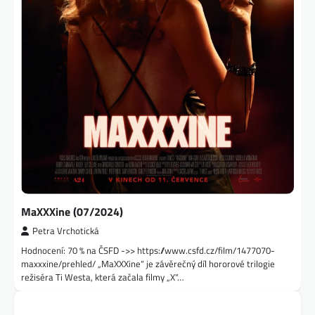
MaXXXine (07/2024)
Petra Vrchotická
Hodnocení: 70 % na ČSFD ->> https://www.csfd.cz/film/1477070-
maxxxine/prehled/ „MaXXXine“ je závěrečný díl hororové trilogie
režiséra Ti Westa, která začala filmy „X“…