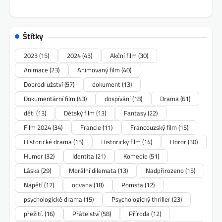
Štítky
2023
(15)
2024
(43)
Akční film
(30)
Animace
(23)
Animovaný film
(40)
Dobrodružství
(57)
dokument
(13)
Dokumentární film
(43)
dospívání
(18)
Drama
(61)
děti
(13)
Dětský film
(13)
Fantasy
(22)
Film 2024
(34)
Francie
(11)
Francouzský film
(15)
Historické drama
(15)
Historický film
(14)
Horor
(30)
Humor
(32)
Identita
(21)
Komedie
(51)
Láska
(29)
Morální dilemata
(13)
Nadpřirozeno
(15)
Napětí
(17)
odvaha
(18)
Pomsta
(12)
psychologické drama
(15)
Psychologický thriller
(23)
přežití.
(16)
Přátelství
(58)
Příroda
(12)