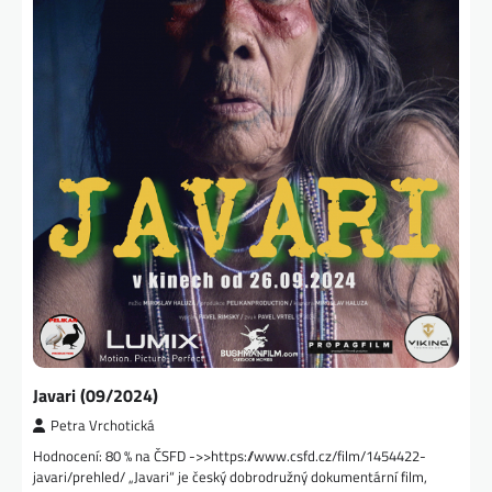
Javari (09/2024)
Petra Vrchotická
Hodnocení: 80 % na ČSFD ->>https://www.csfd.cz/film/1454422-
javari/prehled/ „Javari“ je český dobrodružný dokumentární film,