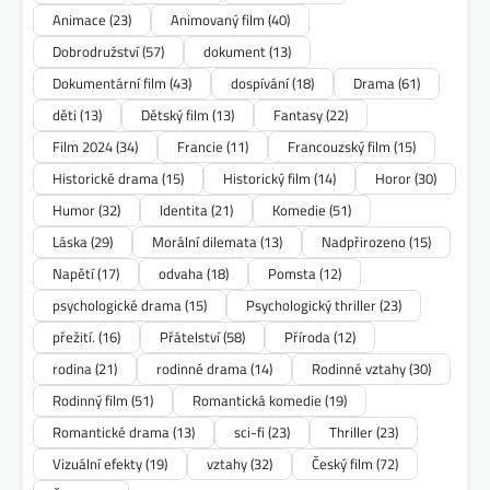
Animace
(23)
Animovaný film
(40)
Dobrodružství
(57)
dokument
(13)
Dokumentární film
(43)
dospívání
(18)
Drama
(61)
děti
(13)
Dětský film
(13)
Fantasy
(22)
Film 2024
(34)
Francie
(11)
Francouzský film
(15)
Historické drama
(15)
Historický film
(14)
Horor
(30)
Humor
(32)
Identita
(21)
Komedie
(51)
Láska
(29)
Morální dilemata
(13)
Nadpřirozeno
(15)
Napětí
(17)
odvaha
(18)
Pomsta
(12)
psychologické drama
(15)
Psychologický thriller
(23)
přežití.
(16)
Přátelství
(58)
Příroda
(12)
rodina
(21)
rodinné drama
(14)
Rodinné vztahy
(30)
Rodinný film
(51)
Romantická komedie
(19)
Romantické drama
(13)
sci-fi
(23)
Thriller
(23)
Vizuální efekty
(19)
vztahy
(32)
Český film
(72)