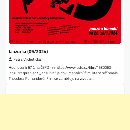
Janžurka (09/2024)
Petra Vrchotická
Hodnocení: 67 % na ČSFD ->>https://www.csfd.cz/film/1530060-
janzurka/prehled/ „Janžurka“ je dokumentární film, který režírovala
Theodora Remundová. Film se zaměřuje na život a…