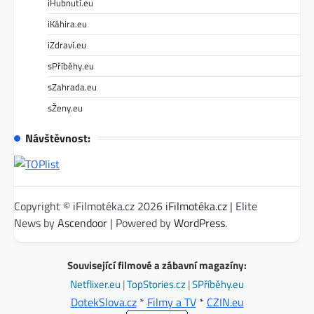
iHubnutí.eu
iKáhira.eu
iZdraví.eu
sPříběhy.eu
sZahrada.eu
sŽeny.eu
Návštěvnost:
Copyright © iFilmotéka.cz 2026
iFilmotéka.cz
| Elite
News by
Ascendoor
| Powered by
WordPress
.
Související filmové a zábavní magazíny:
Netflixer.eu
|
TopStories.cz
|
SPříběhy.eu
DotekSlova.cz
*
Filmy a TV
*
CZIN.eu