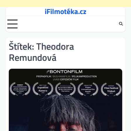
iFilmotéka.cz
Skip
to
content
Štítek:
Theodora
Remundová