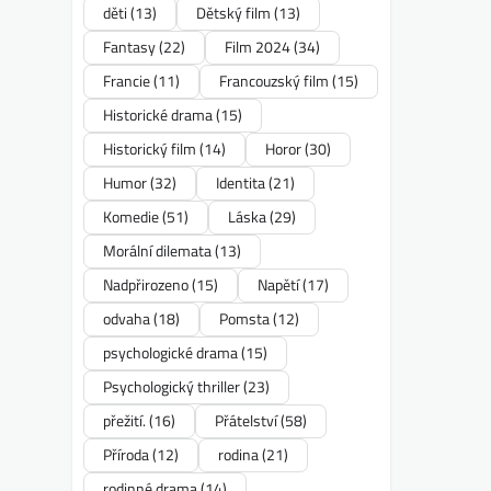
děti
(13)
Dětský film
(13)
Fantasy
(22)
Film 2024
(34)
Francie
(11)
Francouzský film
(15)
Historické drama
(15)
Historický film
(14)
Horor
(30)
Humor
(32)
Identita
(21)
Komedie
(51)
Láska
(29)
Morální dilemata
(13)
Nadpřirozeno
(15)
Napětí
(17)
odvaha
(18)
Pomsta
(12)
psychologické drama
(15)
Psychologický thriller
(23)
přežití.
(16)
Přátelství
(58)
Příroda
(12)
rodina
(21)
rodinné drama
(14)