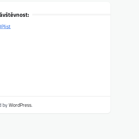
ávštěvnost:
d by
WordPress
.