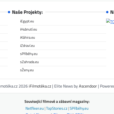
Naše Projekty:
N
iEgypt.eu
iHubnutí.eu
iKáhira.eu
iZdraví.eu
sPříběhy.eu
sZahrada.eu
sŽeny.eu
ilmotéka.cz 2026
iFilmotéka.cz
| Elite News by
Ascendoor
| Powere
Související filmové a zábavní magazíny:
Netflixer.eu
|
TopStories.cz
|
SPříběhy.eu