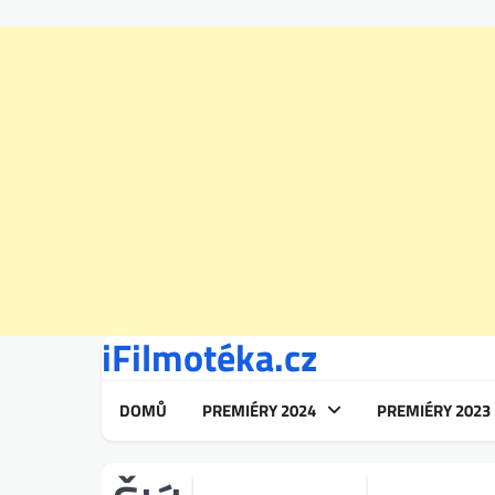
iFilmotéka.cz
Skip
to
content
DOMŮ
PREMIÉRY 2024
PREMIÉRY 2023