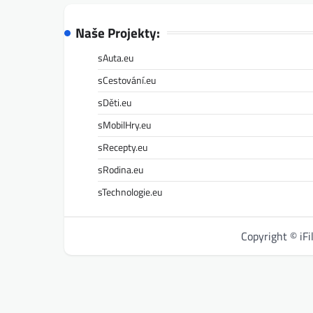
Naše Projekty:
sAuta.eu
sCestování.eu
sDěti.eu
sMobilHry.eu
sRecepty.eu
sRodina.eu
sTechnologie.eu
Copyright © iF