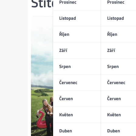
Štítek:
The Grand 
Prosinec
Prosinec
Listopad
Listopad
Říjen
Říjen
Září
Září
Srpen
Srpen
Červenec
Červenec
Červen
Červen
Květen
Květen
Duben
Duben