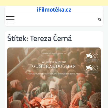
iFilmotéka.cz
Skip
to
content
Štítek:
Tereza Černá