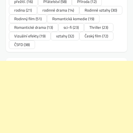
přežití.
(16)
Přátelství
(58)
Příroda
(12)
rodina
(21)
rodinné drama
(14)
Rodinné vztahy
(30)
Rodinný film
(51)
Romantická komedie
(19)
Romantické drama
(13)
sci-fi
(23)
Thriller
(23)
Vizuální efekty
(19)
vztahy
(32)
Český film
(72)
ČSFD
(38)