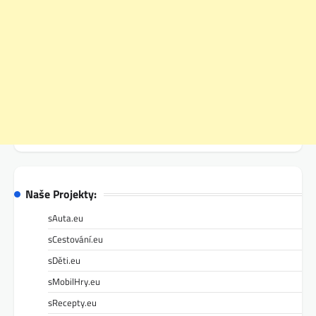
Naše Projekty:
sAuta.eu
sCestování.eu
sDěti.eu
sMobilHry.eu
sRecepty.eu