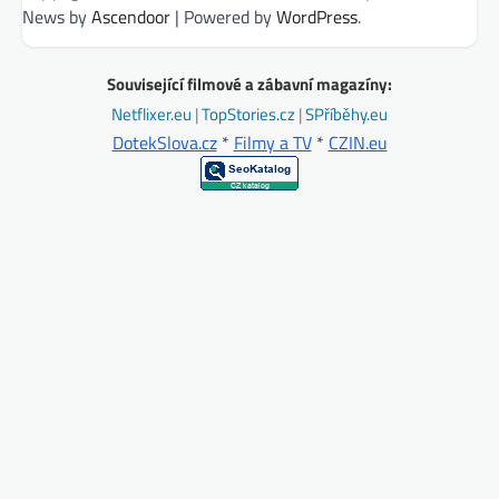
News by
Ascendoor
| Powered by
WordPress
.
Související filmové a zábavní magazíny:
Netflixer.eu
|
TopStories.cz
|
SPříběhy.eu
DotekSlova.cz
*
Filmy a TV
*
CZIN.eu