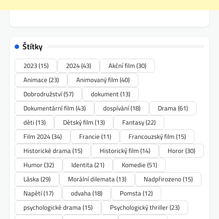
Štítky
2023
(15)
2024
(43)
Akční film
(30)
Animace
(23)
Animovaný film
(40)
Dobrodružství
(57)
dokument
(13)
Dokumentární film
(43)
dospívání
(18)
Drama
(61)
děti
(13)
Dětský film
(13)
Fantasy
(22)
Film 2024
(34)
Francie
(11)
Francouzský film
(15)
Historické drama
(15)
Historický film
(14)
Horor
(30)
Humor
(32)
Identita
(21)
Komedie
(51)
Láska
(29)
Morální dilemata
(13)
Nadpřirozeno
(15)
Napětí
(17)
odvaha
(18)
Pomsta
(12)
psychologické drama
(15)
Psychologický thriller
(23)