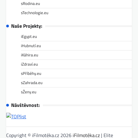
sRodina.eu
sTechnologie.eu
Naše Projekty:
iEgypt.eu
iHubnutí.eu
iKáhira.eu
iZdraví.eu
sPříběhy.eu
sZahrada.eu
sŽeny.eu
Návštěvnost:
Copyright © iFilmotéka.cz 2026
iFilmotéka.cz
| Elite