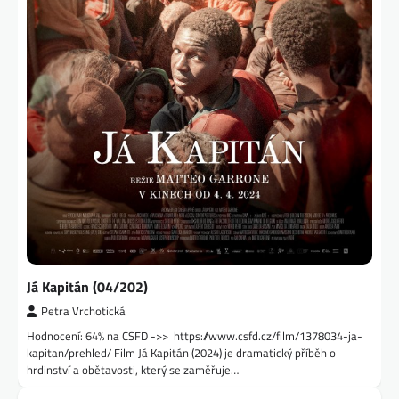
Já Kapitán (04/202)
Petra Vrchotická
Hodnocení: 64% na CSFD ->> https://www.csfd.cz/film/1378034-ja-
kapitan/prehled/ Film Já Kapitán (2024) je dramatický příběh o
hrdinství a obětavosti, který se zaměřuje…