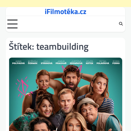
iFilmotéka.cz
Skip
to
content
Štítek:
teambuilding