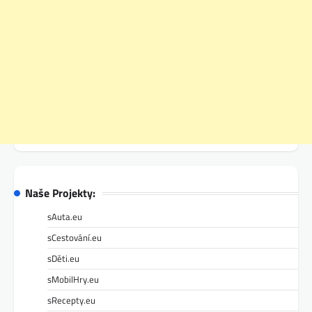
Naše Projekty:
sAuta.eu
sCestování.eu
sDěti.eu
sMobilHry.eu
sRecepty.eu