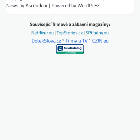
News by
Ascendoor
| Powered by
WordPress
.
Související filmové a zábavní magazíny:
Netflixer.eu
|
TopStories.cz
|
SPříběhy.eu
DotekSlova.cz
*
Filmy a TV
*
CZIN.eu