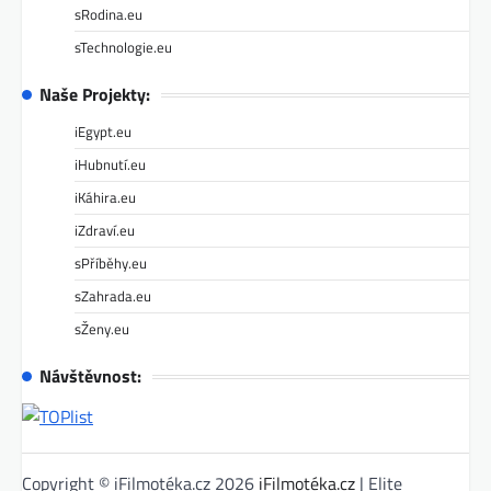
sRodina.eu
sTechnologie.eu
Naše Projekty:
iEgypt.eu
iHubnutí.eu
iKáhira.eu
iZdraví.eu
sPříběhy.eu
sZahrada.eu
sŽeny.eu
Návštěvnost:
Copyright © iFilmotéka.cz 2026
iFilmotéka.cz
| Elite