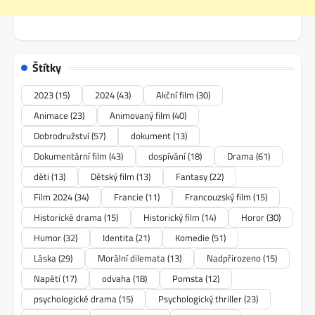
Štítky
2023
(15)
2024
(43)
Akční film
(30)
Animace
(23)
Animovaný film
(40)
Dobrodružství
(57)
dokument
(13)
Dokumentární film
(43)
dospívání
(18)
Drama
(61)
děti
(13)
Dětský film
(13)
Fantasy
(22)
Film 2024
(34)
Francie
(11)
Francouzský film
(15)
Historické drama
(15)
Historický film
(14)
Horor
(30)
Humor
(32)
Identita
(21)
Komedie
(51)
Láska
(29)
Morální dilemata
(13)
Nadpřirozeno
(15)
Napětí
(17)
odvaha
(18)
Pomsta
(12)
psychologické drama
(15)
Psychologický thriller
(23)