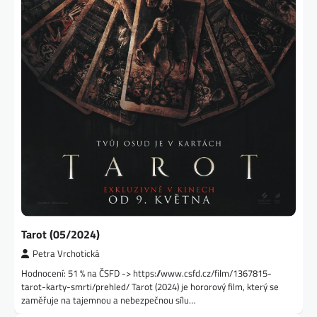
Tarot (05/2024)
Petra Vrchotická
Hodnocení: 51 % na ČSFD -> https://www.csfd.cz/film/1367815-
tarot-karty-smrti/prehled/ Tarot (2024) je hororový film, který se
zaměřuje na tajemnou a nebezpečnou sílu…