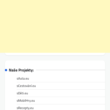
Naše Projekty:
sAuta.eu
sCestování.eu
sDěti.eu
sMobilHry.eu
sRecepty.eu