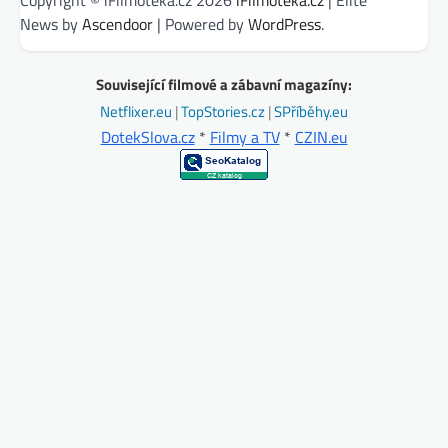
Copyright © iFilmotéka.cz 2026
iFilmotéka.cz
| Elite
News by
Ascendoor
| Powered by
WordPress
.
Související filmové a zábavní magazíny:
Netflixer.eu
|
TopStories.cz
|
SPříběhy.eu
DotekSlova.cz
*
Filmy a TV
*
CZIN.eu