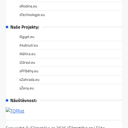
sRodina.eu
sTechnologie.eu
Naše Projekty:
iEgypt.eu
iHubnutí.eu
iKáhira.eu
iZdraví.eu
sPříběhy.eu
sZahrada.eu
sŽeny.eu
Návštěvnost: