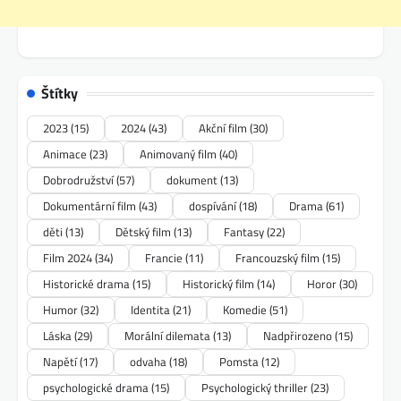
Štítky
2023
(15)
2024
(43)
Akční film
(30)
Animace
(23)
Animovaný film
(40)
Dobrodružství
(57)
dokument
(13)
Dokumentární film
(43)
dospívání
(18)
Drama
(61)
děti
(13)
Dětský film
(13)
Fantasy
(22)
Film 2024
(34)
Francie
(11)
Francouzský film
(15)
Historické drama
(15)
Historický film
(14)
Horor
(30)
Humor
(32)
Identita
(21)
Komedie
(51)
Láska
(29)
Morální dilemata
(13)
Nadpřirozeno
(15)
Napětí
(17)
odvaha
(18)
Pomsta
(12)
psychologické drama
(15)
Psychologický thriller
(23)