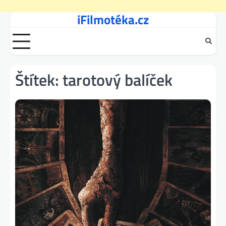
iFilmotéka.cz
Skip
to
content
Štítek:
tarotový balíček