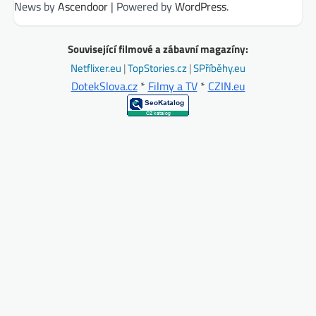
News by
Ascendoor
| Powered by
WordPress
.
Související filmové a zábavní magazíny:
Netflixer.eu
|
TopStories.cz
|
SPříběhy.eu
DotekSlova.cz
*
Filmy a TV
*
CZIN.eu