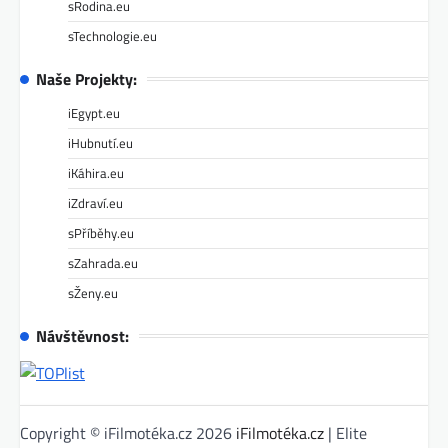
sRodina.eu
sTechnologie.eu
Naše Projekty:
iEgypt.eu
iHubnutí.eu
iKáhira.eu
iZdraví.eu
sPříběhy.eu
sZahrada.eu
sŽeny.eu
Návštěvnost:
Copyright © iFilmotéka.cz 2026
iFilmotéka.cz
| Elite