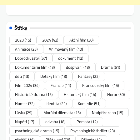
Štítky
2023
(15)
2024
(43)
Akční film
(30)
Animace
(23)
Animovaný film
(40)
Dobrodružství
(57)
dokument
(13)
Dokumentární film
(43)
dospívání
(18)
Drama
(61)
děti
(13)
Dětský film
(13)
Fantasy
(22)
Film 2024
(34)
Francie
(11)
Francouzský film
(15)
Historické drama
(15)
Historický film
(14)
Horor
(30)
Humor
(32)
Identita
(21)
Komedie
(51)
Láska
(29)
Morální dilemata
(13)
Nadpřirozeno
(15)
Napětí
(17)
odvaha
(18)
Pomsta
(12)
psychologické drama
(15)
Psychologický thriller
(23)
přežití.
(16)
Přátelství
(58)
Příroda
(12)