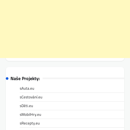
Naše Projekty:
sAuta.eu
sCestování.eu
sDěti.eu
sMobilHry.eu
sRecepty.eu