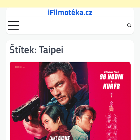
iFilmotéka.cz
Skip
to
content
Štítek:
Taipei