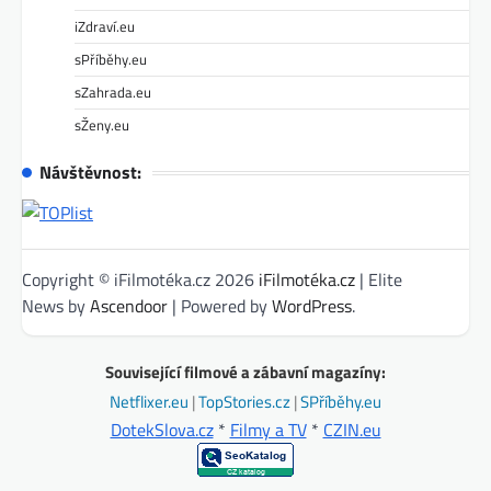
iZdraví.eu
sPříběhy.eu
sZahrada.eu
sŽeny.eu
Návštěvnost:
Copyright © iFilmotéka.cz 2026
iFilmotéka.cz
| Elite
News by
Ascendoor
| Powered by
WordPress
.
Související filmové a zábavní magazíny:
Netflixer.eu
|
TopStories.cz
|
SPříběhy.eu
DotekSlova.cz
*
Filmy a TV
*
CZIN.eu