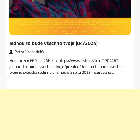
Jednou to bude všechno tvoje (04/2024)
Petra Vrchotická
Hodnocení: 66 % na ČSFD -> https://www.csfd.cz/film/1304467-
jednou-to-bude-vsechno-tvoje/prehled/ Jednou to bude všechno
tvoje je švédská rodinná dramedie z roku 2023, režírovaná…