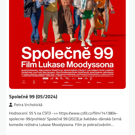
Společně 99 (05/2024)
Petra Vrchotická
Hodnocení: 55 % na CSFD ->> https://www.csfd.cz/film/1413804-
spolecne-99/prehled/ Společně 99 (2023) je švédsko-dánská černá
komedie režiséra Lukase Moodyssona. Film je pokračováním…