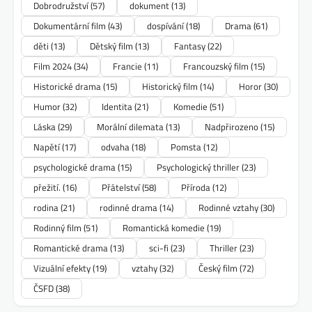
Dobrodružství
(57)
dokument
(13)
Dokumentární film
(43)
dospívání
(18)
Drama
(61)
děti
(13)
Dětský film
(13)
Fantasy
(22)
Film 2024
(34)
Francie
(11)
Francouzský film
(15)
Historické drama
(15)
Historický film
(14)
Horor
(30)
Humor
(32)
Identita
(21)
Komedie
(51)
Láska
(29)
Morální dilemata
(13)
Nadpřirozeno
(15)
Napětí
(17)
odvaha
(18)
Pomsta
(12)
psychologické drama
(15)
Psychologický thriller
(23)
přežití.
(16)
Přátelství
(58)
Příroda
(12)
rodina
(21)
rodinné drama
(14)
Rodinné vztahy
(30)
Rodinný film
(51)
Romantická komedie
(19)
Romantické drama
(13)
sci-fi
(23)
Thriller
(23)
Vizuální efekty
(19)
vztahy
(32)
Český film
(72)
ČSFD
(38)