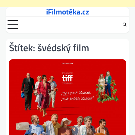
iFilmotéka.cz
Skip
to
content
Štítek:
švédský film