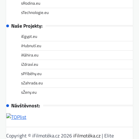
sRodina.eu
sTechnologie.eu
Naše Projekty:
iEgypt.eu
iHubnutí.eu
iKáhira.eu
iZdraví.eu
sPříběhy.eu
sZahrada.eu
sŽeny.eu
Návštěvnost:
Copyright © iFilmotéka.cz 2026
iFilmotéka.cz
| Elite