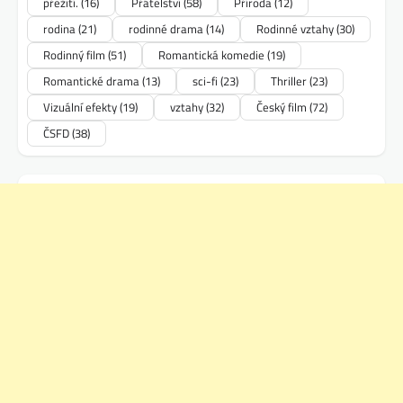
přežití.
(16)
Přátelství
(58)
Příroda
(12)
rodina
(21)
rodinné drama
(14)
Rodinné vztahy
(30)
Rodinný film
(51)
Romantická komedie
(19)
Romantické drama
(13)
sci-fi
(23)
Thriller
(23)
Vizuální efekty
(19)
vztahy
(32)
Český film
(72)
ČSFD
(38)