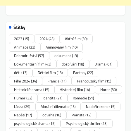
Štítky
2023
(15)
2024
(43)
Akční film
(30)
Animace
(23)
Animovaný film
(40)
Dobrodružství
(57)
dokument
(13)
Dokumentární film
(43)
dospívání
(18)
Drama
(61)
děti
(13)
Dětský film
(13)
Fantasy
(22)
Film 2024
(34)
Francie
(11)
Francouzský film
(15)
Historické drama
(15)
Historický film
(14)
Horor
(30)
Humor
(32)
Identita
(21)
Komedie
(51)
Láska
(29)
Morální dilemata
(13)
Nadpřirozeno
(15)
Napětí
(17)
odvaha
(18)
Pomsta
(12)
psychologické drama
(15)
Psychologický thriller
(23)