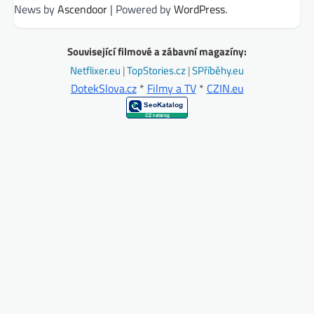
News by
Ascendoor
| Powered by
WordPress
.
Související filmové a zábavní magazíny:
Netflixer.eu
|
TopStories.cz
|
SPříběhy.eu
DotekSlova.cz
*
Filmy a TV
*
CZIN.eu