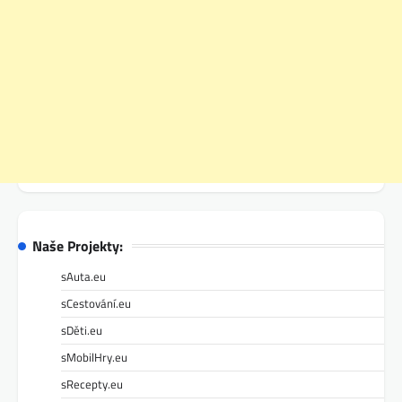
Naše Projekty:
sAuta.eu
sCestování.eu
sDěti.eu
sMobilHry.eu
sRecepty.eu