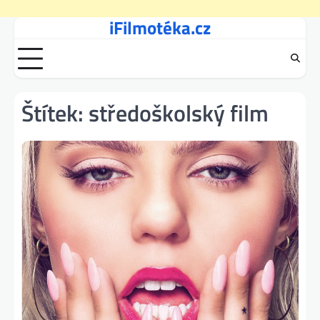
iFilmotéka.cz
Skip
to
content
Štítek:
středoškolský film