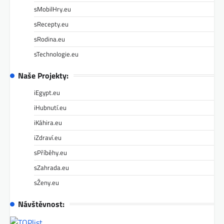
sMobilHry.eu
sRecepty.eu
sRodina.eu
sTechnologie.eu
Naše Projekty:
iEgypt.eu
iHubnutí.eu
iKáhira.eu
iZdraví.eu
sPříběhy.eu
sZahrada.eu
sŽeny.eu
Návštěvnost: