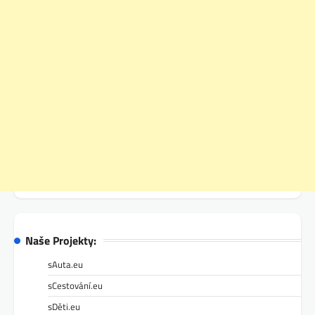
Naše Projekty:
sAuta.eu
sCestování.eu
sDěti.eu