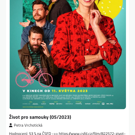
Život pro samouky (05/2023)
Petra Vrchotická
Hodnocení: 53 % na ČSFD ->> https://www.csfd.cz/film/822572-zivot-