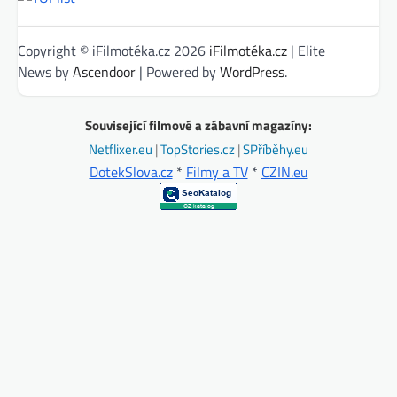
Copyright © iFilmotéka.cz 2026
iFilmotéka.cz
| Elite
News by
Ascendoor
| Powered by
WordPress
.
Související filmové a zábavní magazíny:
Netflixer.eu
|
TopStories.cz
|
SPříběhy.eu
DotekSlova.cz
*
Filmy a TV
*
CZIN.eu