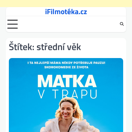
iFilmotéka.cz
Skip
to
content
Štítek:
střední věk