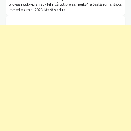
pro-samouky/prehled/ Film „Život pro samouky“ je česká romantická
komedie z roku 2023, která sleduje…