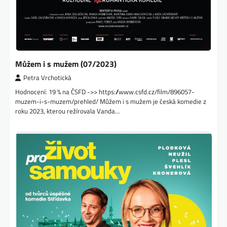
Můžem i s mužem (07/2023)
Petra Vrchotická
Hodnocení: 19 % na ČSFD ->> https://www.csfd.cz/film/896057-
muzem-i-s-muzem/prehled/ Můžem i s mužem je česká komedie z
roku 2023, kterou režírovala Vanda…