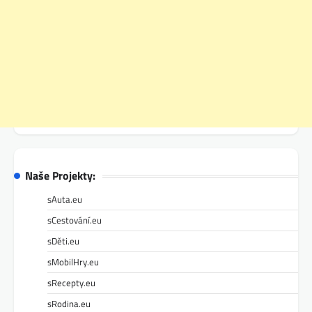
Naše Projekty:
sAuta.eu
sCestování.eu
sDěti.eu
sMobilHry.eu
sRecepty.eu
sRodina.eu