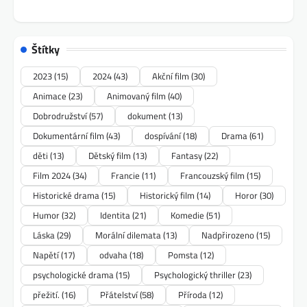
Štítky
2023
(15)
2024
(43)
Akční film
(30)
Animace
(23)
Animovaný film
(40)
Dobrodružství
(57)
dokument
(13)
Dokumentární film
(43)
dospívání
(18)
Drama
(61)
děti
(13)
Dětský film
(13)
Fantasy
(22)
Film 2024
(34)
Francie
(11)
Francouzský film
(15)
Historické drama
(15)
Historický film
(14)
Horor
(30)
Humor
(32)
Identita
(21)
Komedie
(51)
Láska
(29)
Morální dilemata
(13)
Nadpřirozeno
(15)
Napětí
(17)
odvaha
(18)
Pomsta
(12)
psychologické drama
(15)
Psychologický thriller
(23)
přežití.
(16)
Přátelství
(58)
Příroda
(12)