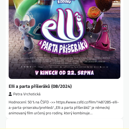
Elli a parta příšeráků (08/2024)
Petra Vrchotická
Hodnocení: 50 % na ČSFD ->> https://www.csfd.cz/film/1487285-elli-
a-parta-priseraku/prehled/ „Elli a parta příšeráků“ je německý
animovaný film určený pro rodiny, který kombinuje…