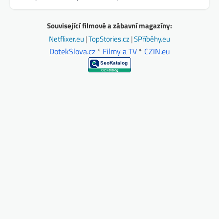
Související filmové a zábavní magazíny:
Netflixer.eu
|
TopStories.cz
|
SPříběhy.eu
DotekSlova.cz
*
Filmy a TV
*
CZIN.eu