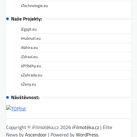
sTechnologie.eu
Naše Projekty:
iEgypt.eu
iHubnutí.eu
iKáhira.eu
iZdraví.eu
sPříběhy.eu
sZahrada.eu
sŽeny.eu
Návštěvnost:
Copyright © iFilmotéka.cz 2026
iFilmotéka.cz
| Elite
News by
Ascendoor
| Powered by
WordPress
.