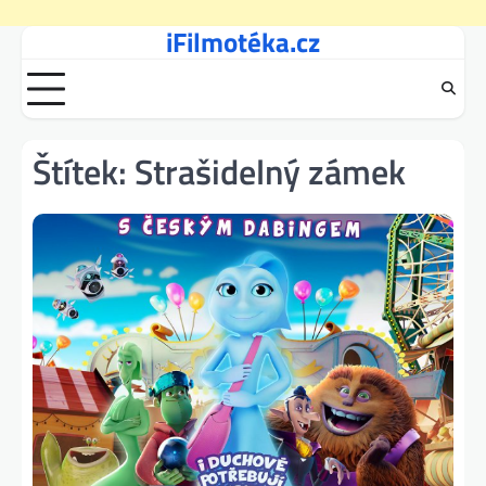
iFilmotéka.cz
Skip
to
content
Štítek:
Strašidelný zámek