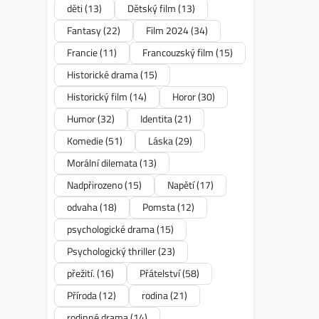
děti
(13)
Dětský film
(13)
Fantasy
(22)
Film 2024
(34)
Francie
(11)
Francouzský film
(15)
Historické drama
(15)
Historický film
(14)
Horor
(30)
Humor
(32)
Identita
(21)
Komedie
(51)
Láska
(29)
Morální dilemata
(13)
Nadpřirozeno
(15)
Napětí
(17)
odvaha
(18)
Pomsta
(12)
psychologické drama
(15)
Psychologický thriller
(23)
přežití.
(16)
Přátelství
(58)
Příroda
(12)
rodina
(21)
rodinné drama
(14)