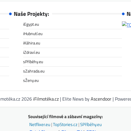
Naše Projekty:
N
iEgypt.eu
iHubnutí.eu
iKáhira.eu
iZdraví.eu
sPříběhy.eu
sZahrada.eu
sŽeny.eu
ilmotéka.cz 2026
iFilmotéka.cz
| Elite News by
Ascendoor
| Powere
Související filmové a zábavní magazíny:
Netflixer.eu
|
TopStories.cz
|
SPříběhy.eu