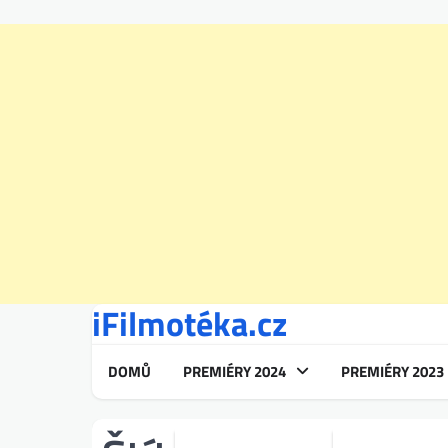
iFilmotéka.cz
Skip
to
content
DOMŮ
PREMIÉRY 2024
PREMIÉRY 2023