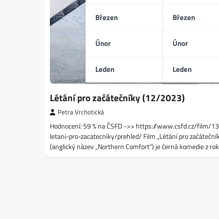
Březen
Březen
Únor
Únor
Leden
Leden
Létání pro začátečníky (12/2023)
Petra Vrchotická
Hodnocení: 59 % na ČSFD ->> https://www.csfd.cz/film/
letani-pro-zacatecniky/prehled/ Film „Létání pro začáteční
(anglický název „Northern Comfort“) je černá komedie z ro