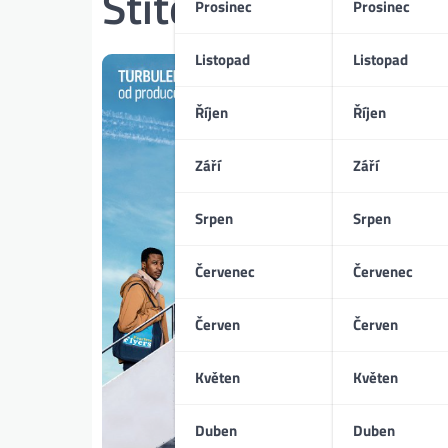
Štítek:
strach z lé
Prosinec
Prosinec
Listopad
Listopad
Říjen
Říjen
Září
Září
Srpen
Srpen
Červenec
Červenec
Červen
Červen
Květen
Květen
Duben
Duben