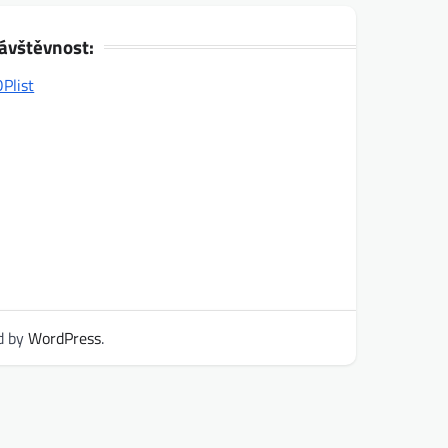
ávštěvnost:
d by
WordPress
.