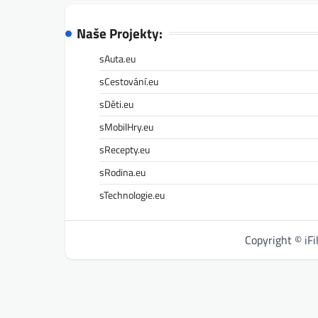
Naše Projekty:
sAuta.eu
sCestování.eu
sDěti.eu
sMobilHry.eu
sRecepty.eu
sRodina.eu
sTechnologie.eu
Copyright © iF