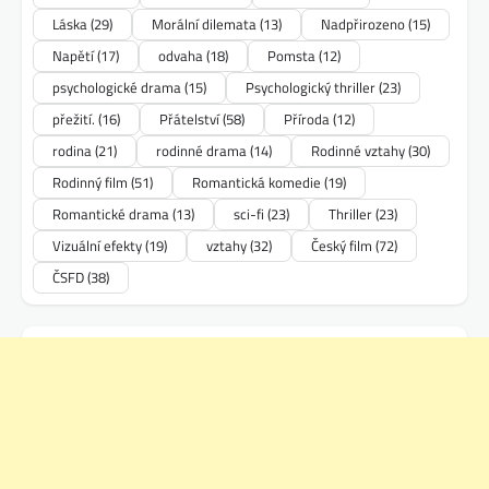
Láska
(29)
Morální dilemata
(13)
Nadpřirozeno
(15)
Napětí
(17)
odvaha
(18)
Pomsta
(12)
psychologické drama
(15)
Psychologický thriller
(23)
přežití.
(16)
Přátelství
(58)
Příroda
(12)
rodina
(21)
rodinné drama
(14)
Rodinné vztahy
(30)
Rodinný film
(51)
Romantická komedie
(19)
Romantické drama
(13)
sci-fi
(23)
Thriller
(23)
Vizuální efekty
(19)
vztahy
(32)
Český film
(72)
ČSFD
(38)