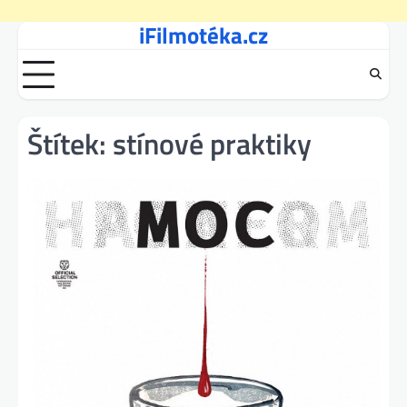
iFilmotéka.cz
Skip
to
content
Štítek:
stínové praktiky