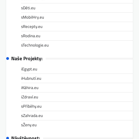
sDěti.eu
sMobilHry.eu
sRecepty.eu
sRodina.eu
sTechnologie.eu
Naše Projekty:
iEgypt.eu
iHubnutí.eu
iKáhira.eu
iZdraví.eu
sPříběhy.eu
sZahrada.eu
sŽeny.eu
Návštěvnost: