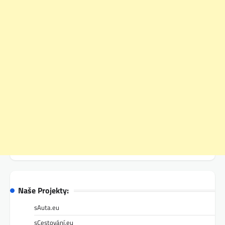
Naše Projekty:
sAuta.eu
sCestování.eu