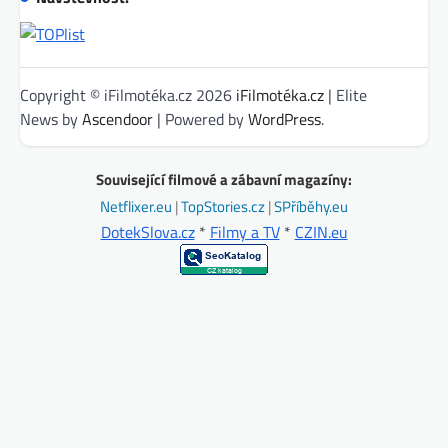
Copyright © iFilmotéka.cz 2026
iFilmotéka.cz
| Elite
News by
Ascendoor
| Powered by
WordPress
.
Související filmové a zábavní magazíny:
Netflixer.eu
|
TopStories.cz
|
SPříběhy.eu
DotekSlova.cz
*
Filmy a TV
*
CZIN.eu