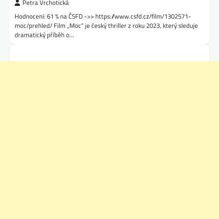
Petra Vrchotická
Hodnocení: 61 % na ČSFD ->> https://www.csfd.cz/film/1302571-
moc/prehled/ Film „Moc“ je český thriller z roku 2023, který sleduje
dramatický příběh o…