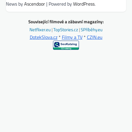
News by
Ascendoor
| Powered by
WordPress
.
Související filmové a zábavní magazíny:
Netflixer.eu
|
TopStories.cz
|
SPříběhy.eu
DotekSlova.cz
*
Filmy a TV
*
CZIN.eu