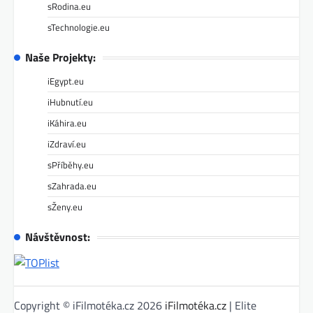
sRodina.eu
sTechnologie.eu
Naše Projekty:
iEgypt.eu
iHubnutí.eu
iKáhira.eu
iZdraví.eu
sPříběhy.eu
sZahrada.eu
sŽeny.eu
Návštěvnost:
Copyright © iFilmotéka.cz 2026
iFilmotéka.cz
| Elite