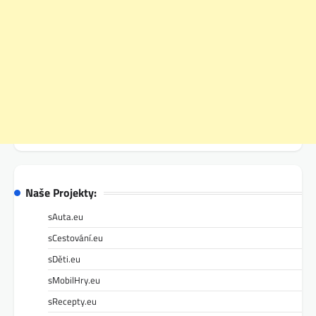
Naše Projekty:
sAuta.eu
sCestování.eu
sDěti.eu
sMobilHry.eu
sRecepty.eu