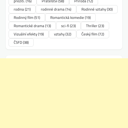
přežití.
(16)
Přátelství
(58)
Příroda
(12)
rodina
(21)
rodinné drama
(14)
Rodinné vztahy
(30)
Rodinný film
(51)
Romantická komedie
(19)
Romantické drama
(13)
sci-fi
(23)
Thriller
(23)
Vizuální efekty
(19)
vztahy
(32)
Český film
(72)
ČSFD
(38)