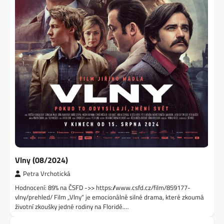
Vlny (08/2024)
Petra Vrchotická
Hodnocení: 89% na ČSFD ->> https://www.csfd.cz/film/859177-
vlny/prehled/ Film „Vlny“ je emocionálně silné drama, které zkoumá
životní zkoušky jedné rodiny na Floridě.…