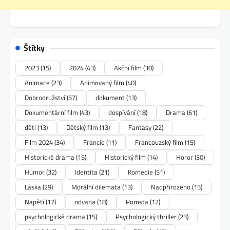
Štítky
2023
(15)
2024
(43)
Akční film
(30)
Animace
(23)
Animovaný film
(40)
Dobrodružství
(57)
dokument
(13)
Dokumentární film
(43)
dospívání
(18)
Drama
(61)
děti
(13)
Dětský film
(13)
Fantasy
(22)
Film 2024
(34)
Francie
(11)
Francouzský film
(15)
Historické drama
(15)
Historický film
(14)
Horor
(30)
Humor
(32)
Identita
(21)
Komedie
(51)
Láska
(29)
Morální dilemata
(13)
Nadpřirozeno
(15)
Napětí
(17)
odvaha
(18)
Pomsta
(12)
psychologické drama
(15)
Psychologický thriller
(23)