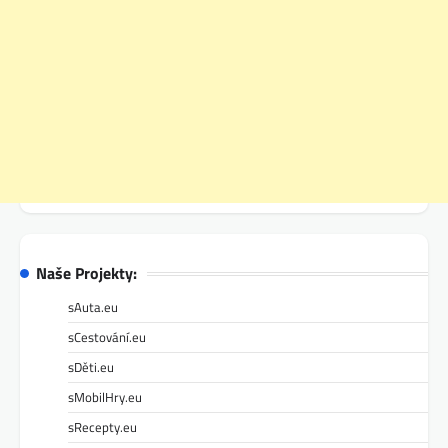
Naše Projekty:
sAuta.eu
sCestování.eu
sDěti.eu
sMobilHry.eu
sRecepty.eu