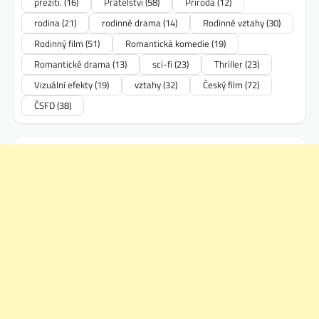
přežití.
(16)
Přátelství
(58)
Příroda
(12)
rodina
(21)
rodinné drama
(14)
Rodinné vztahy
(30)
Rodinný film
(51)
Romantická komedie
(19)
Romantické drama
(13)
sci-fi
(23)
Thriller
(23)
Vizuální efekty
(19)
vztahy
(32)
Český film
(72)
ČSFD
(38)