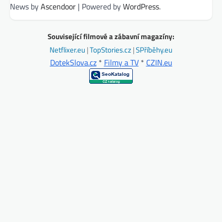
News by
Ascendoor
| Powered by
WordPress
.
Související filmové a zábavní magazíny:
Netflixer.eu
|
TopStories.cz
|
SPříběhy.eu
DotekSlova.cz
*
Filmy a TV
*
CZIN.eu