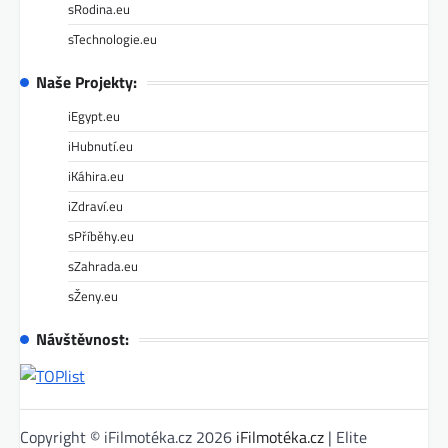
sRodina.eu
sTechnologie.eu
Naše Projekty:
iEgypt.eu
iHubnutí.eu
iKáhira.eu
iZdraví.eu
sPříběhy.eu
sZahrada.eu
sŽeny.eu
Návštěvnost:
Copyright © iFilmotéka.cz 2026
iFilmotéka.cz
| Elite