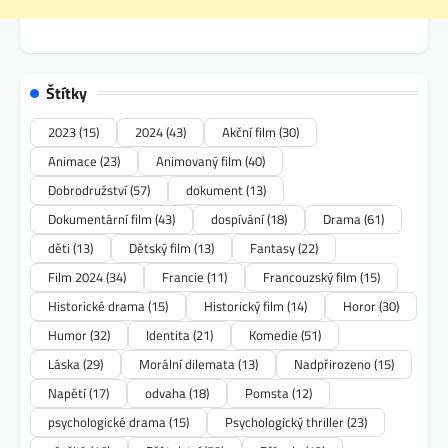
Štítky
2023
(15)
2024
(43)
Akční film
(30)
Animace
(23)
Animovaný film
(40)
Dobrodružství
(57)
dokument
(13)
Dokumentární film
(43)
dospívání
(18)
Drama
(61)
děti
(13)
Dětský film
(13)
Fantasy
(22)
Film 2024
(34)
Francie
(11)
Francouzský film
(15)
Historické drama
(15)
Historický film
(14)
Horor
(30)
Humor
(32)
Identita
(21)
Komedie
(51)
Láska
(29)
Morální dilemata
(13)
Nadpřirozeno
(15)
Napětí
(17)
odvaha
(18)
Pomsta
(12)
psychologické drama
(15)
Psychologický thriller
(23)