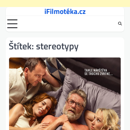
iFilmotéka.cz
Skip
to
content
Štítek:
stereotypy