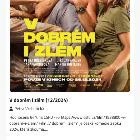
V dobrém i zlém (12/2024)
Petra Vrchotická
Hodnocení: 64 % na ČSFD ->> https://www.csfd.cz/film/1538800-v-
dobrem-i-zlem/ Film „V dobrém i zlém“ je česká komedie z roku
2024, která zkoumá,…