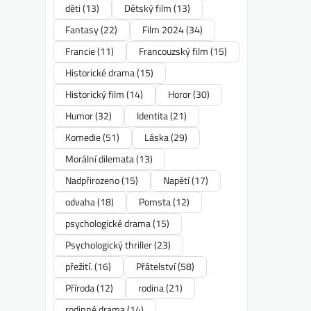
děti
(13)
Dětský film
(13)
Fantasy
(22)
Film 2024
(34)
Francie
(11)
Francouzský film
(15)
Historické drama
(15)
Historický film
(14)
Horor
(30)
Humor
(32)
Identita
(21)
Komedie
(51)
Láska
(29)
Morální dilemata
(13)
Nadpřirozeno
(15)
Napětí
(17)
odvaha
(18)
Pomsta
(12)
psychologické drama
(15)
Psychologický thriller
(23)
přežití.
(16)
Přátelství
(58)
Příroda
(12)
rodina
(21)
rodinné drama
(14)