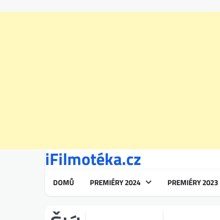
iFilmotéka.cz
Skip
to
content
DOMŮ
PREMIÉRY 2024
PREMIÉRY 2023