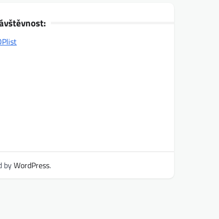
ávštěvnost:
d by
WordPress
.