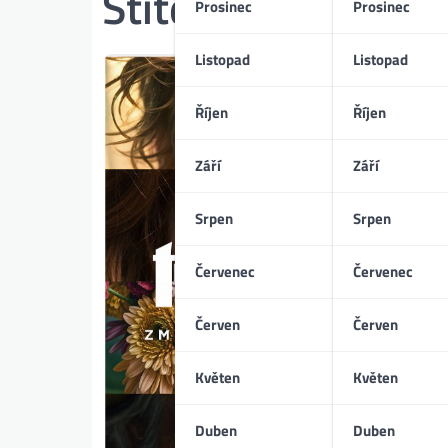
Štítek:
Stanislav G
Prosinec
Prosinec
Listopad
Listopad
Říjen
Říjen
Září
Září
Srpen
Srpen
Červenec
Červenec
Červen
Červen
Květen
Květen
Duben
Duben