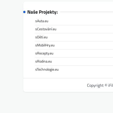
Naše Projekty:
sAuta.eu
sCestování.eu
sDěti.eu
sMobilHry.eu
sRecepty.eu
sRodina.eu
sTechnologie.eu
Copyright © iF