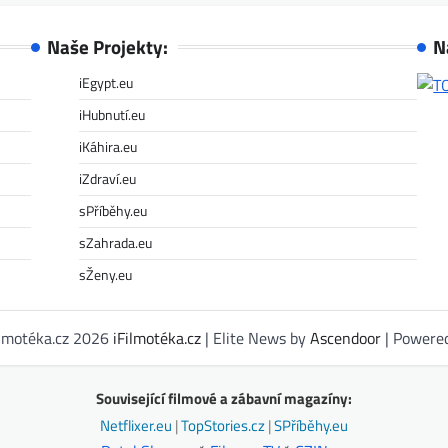
Naše Projekty:
N
iEgypt.eu
iHubnutí.eu
iKáhira.eu
iZdraví.eu
sPříběhy.eu
sZahrada.eu
sŽeny.eu
ilmotéka.cz 2026
iFilmotéka.cz
| Elite News by
Ascendoor
| Powere
Související filmové a zábavní magazíny:
Netflixer.eu
|
TopStories.cz
|
SPříběhy.eu