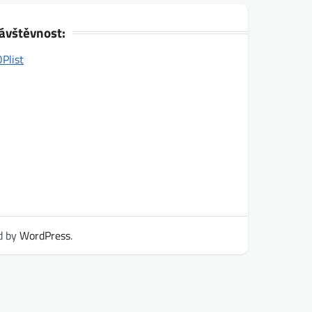
ávštěvnost:
d by
WordPress
.