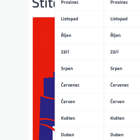
Štítek:
stacionář
Prosinec
Prosinec
Listopad
Listopad
Říjen
Říjen
Září
Září
Srpen
Srpen
Červenec
Červenec
Červen
Červen
Květen
Květen
Duben
Duben