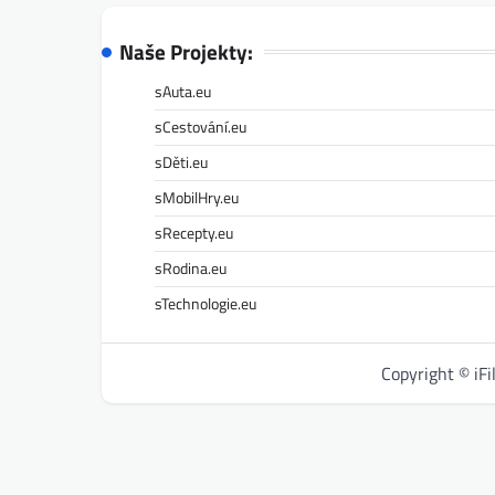
Naše Projekty:
sAuta.eu
sCestování.eu
sDěti.eu
sMobilHry.eu
sRecepty.eu
sRodina.eu
sTechnologie.eu
Copyright © iF