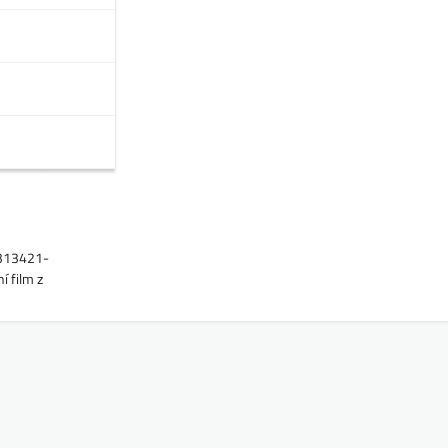
1313421-
 film z