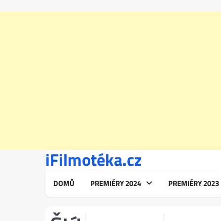
iFilmotéka.cz
Skip
to
content
DOMŮ
PREMIÉRY 2024
PREMIÉRY 2023