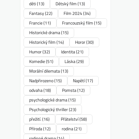
děti
(13)
Dětský film
(13)
Fantasy
(22)
Film 2024
(34)
Francie
(11)
Francouzský film
(15)
Historické drama
(15)
Historický film
(14)
Horor
(30)
Humor
(32)
Identita
(21)
Komedie
(51)
Láska
(29)
Morální dilemata
(13)
Nadpřirozeno
(15)
Napětí
(17)
odvaha
(18)
Pomsta
(12)
psychologické drama
(15)
Psychologický thriller
(23)
přežití.
(16)
Přátelství
(58)
Příroda
(12)
rodina
(21)
rodinné drama
(14)