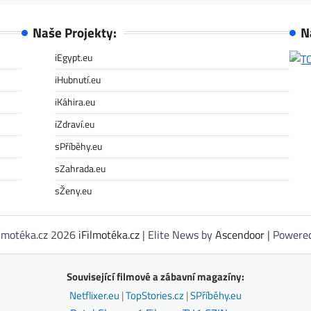
Naše Projekty:
N
iEgypt.eu
iHubnutí.eu
iKáhira.eu
iZdraví.eu
sPříběhy.eu
sZahrada.eu
sŽeny.eu
ilmotéka.cz 2026
iFilmotéka.cz
| Elite News by
Ascendoor
| Powere
Související filmové a zábavní magazíny:
Netflixer.eu
|
TopStories.cz
|
SPříběhy.eu