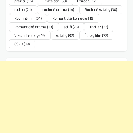
přežití.
(16)
Přátelství
(58)
Příroda
(12)
rodina
(21)
rodinné drama
(14)
Rodinné vztahy
(30)
Rodinný film
(51)
Romantická komedie
(19)
Romantické drama
(13)
sci-fi
(23)
Thriller
(23)
Vizuální efekty
(19)
vztahy
(32)
Český film
(72)
ČSFD
(38)