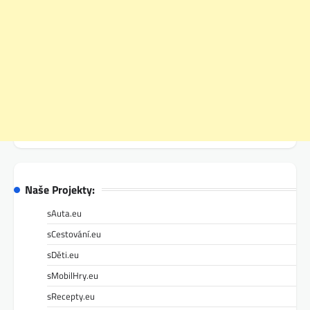
Naše Projekty:
sAuta.eu
sCestování.eu
sDěti.eu
sMobilHry.eu
sRecepty.eu