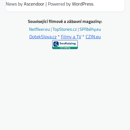
News by
Ascendoor
| Powered by
WordPress
.
Související filmové a zábavní magazíny:
Netflixer.eu
|
TopStories.cz
|
SPříběhy.eu
DotekSlova.cz
*
Filmy a TV
*
CZIN.eu