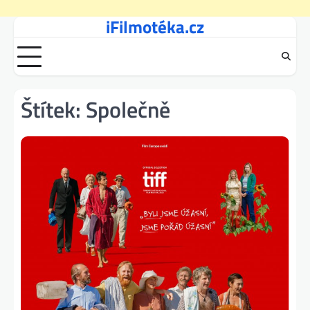
iFilmotéka.cz
Skip
to
content
Štítek:
Společně