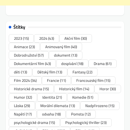
Štítky
2023
(15)
2024
(43)
Akční film
(30)
Animace
(23)
Animovaný film
(40)
Dobrodružství
(57)
dokument
(13)
Dokumentární film
(43)
dospívání
(18)
Drama
(61)
děti
(13)
Dětský film
(13)
Fantasy
(22)
Film 2024
(34)
Francie
(11)
Francouzský film
(15)
Historické drama
(15)
Historický film
(14)
Horor
(30)
Humor
(32)
Identita
(21)
Komedie
(51)
Láska
(29)
Morální dilemata
(13)
Nadpřirozeno
(15)
Napětí
(17)
odvaha
(18)
Pomsta
(12)
psychologické drama
(15)
Psychologický thriller
(23)