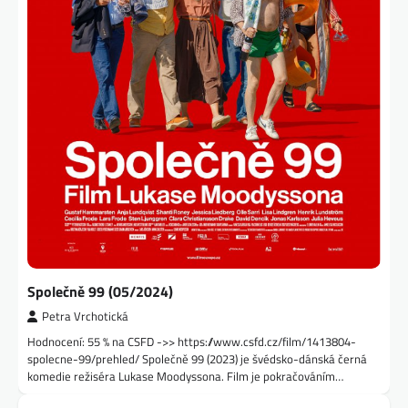
Společně 99 (05/2024)
Petra Vrchotická
Hodnocení: 55 % na CSFD ->> https://www.csfd.cz/film/1413804-
spolecne-99/prehled/ Společně 99 (2023) je švédsko-dánská černá
komedie režiséra Lukase Moodyssona. Film je pokračováním…