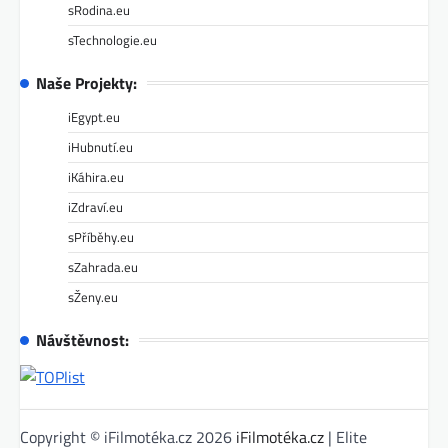
sRodina.eu
sTechnologie.eu
Naše Projekty:
iEgypt.eu
iHubnutí.eu
iKáhira.eu
iZdraví.eu
sPříběhy.eu
sZahrada.eu
sŽeny.eu
Návštěvnost:
Copyright © iFilmotéka.cz 2026
iFilmotéka.cz
| Elite