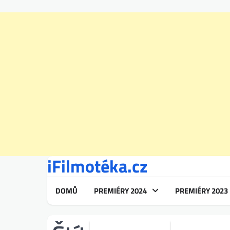
iFilmotéka.cz
Skip
to
content
DOMŮ
PREMIÉRY 2024
PREMIÉRY 2023