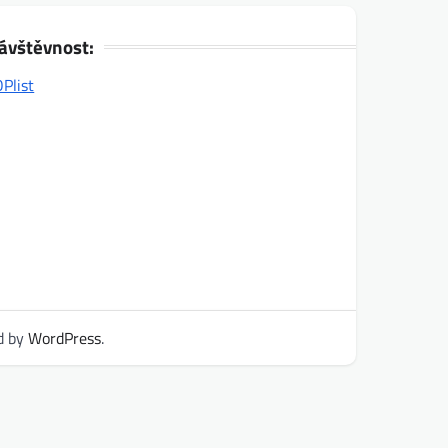
ávštěvnost:
d by
WordPress
.