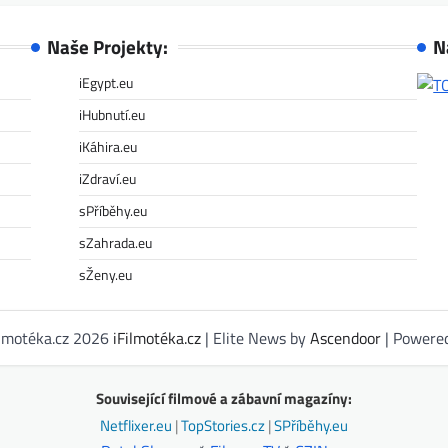
Naše Projekty:
N
iEgypt.eu
iHubnutí.eu
iKáhira.eu
iZdraví.eu
sPříběhy.eu
sZahrada.eu
sŽeny.eu
ilmotéka.cz 2026
iFilmotéka.cz
| Elite News by
Ascendoor
| Powere
Související filmové a zábavní magazíny:
Netflixer.eu
|
TopStories.cz
|
SPříběhy.eu