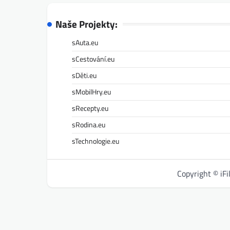
Naše Projekty:
sAuta.eu
sCestování.eu
sDěti.eu
sMobilHry.eu
sRecepty.eu
sRodina.eu
sTechnologie.eu
Copyright © iF