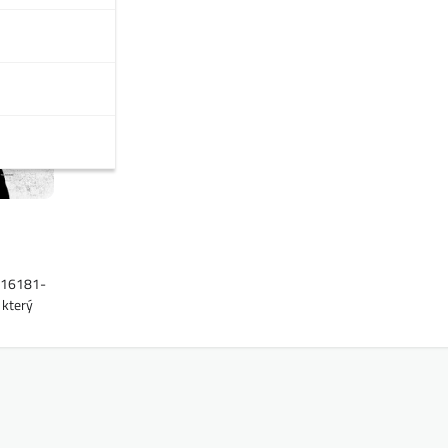
1316181-
 který