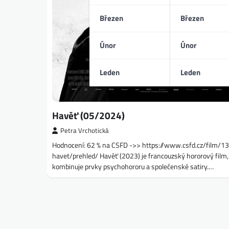
Březen
Březen
Únor
Únor
Leden
Leden
Havěť (05/2024)
Petra Vrchotická
Hodnocení: 62 % na CSFD ->> https://www.csfd.cz/film/
havet/prehled/ Havěť (2023) je francouzský hororový film,
kombinuje prvky psychohororu a společenské satiry.…