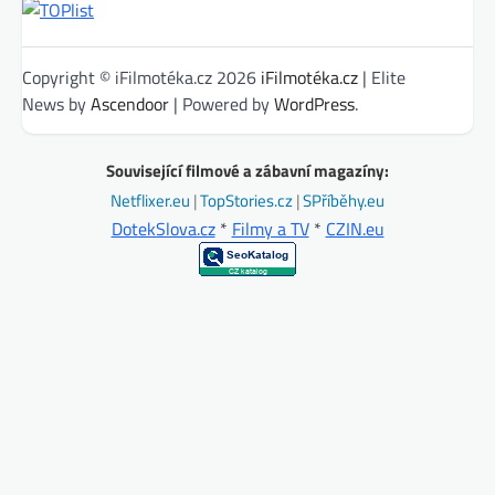
Copyright © iFilmotéka.cz 2026
iFilmotéka.cz
| Elite
News by
Ascendoor
| Powered by
WordPress
.
Související filmové a zábavní magazíny:
Netflixer.eu
|
TopStories.cz
|
SPříběhy.eu
DotekSlova.cz
*
Filmy a TV
*
CZIN.eu