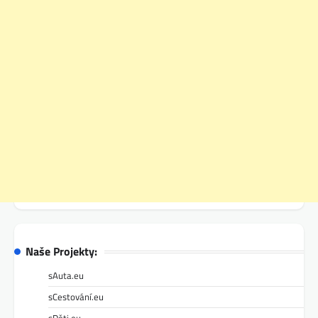
Naše Projekty:
sAuta.eu
sCestování.eu