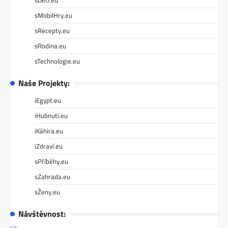
sDěti.eu
sMobilHry.eu
sRecepty.eu
sRodina.eu
sTechnologie.eu
Naše Projekty:
iEgypt.eu
iHubnutí.eu
iKáhira.eu
iZdraví.eu
sPříběhy.eu
sZahrada.eu
sŽeny.eu
Návštěvnost: