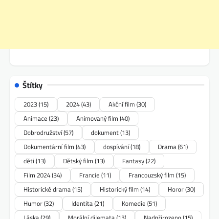
Štítky
2023
(15)
2024
(43)
Akční film
(30)
Animace
(23)
Animovaný film
(40)
Dobrodružství
(57)
dokument
(13)
Dokumentární film
(43)
dospívání
(18)
Drama
(61)
děti
(13)
Dětský film
(13)
Fantasy
(22)
Film 2024
(34)
Francie
(11)
Francouzský film
(15)
Historické drama
(15)
Historický film
(14)
Horor
(30)
Humor
(32)
Identita
(21)
Komedie
(51)
Láska
(29)
Morální dilemata
(13)
Nadpřirozeno
(15)