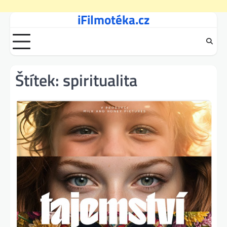
iFilmotéka.cz
Skip
to
content
Štítek:
spiritualita