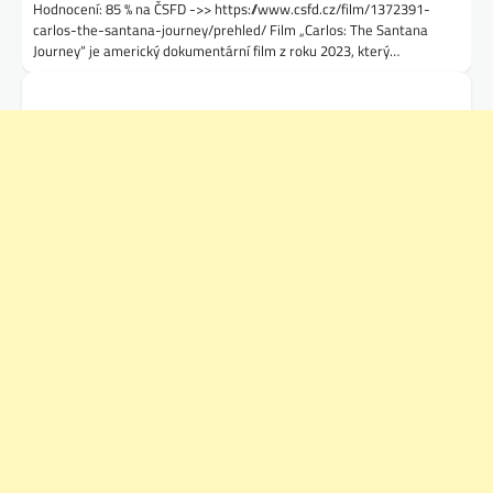
Hodnocení: 85 % na ČSFD ->> https://www.csfd.cz/film/1372391-
carlos-the-santana-journey/prehled/ Film „Carlos: The Santana
Journey“ je americký dokumentární film z roku 2023, který…