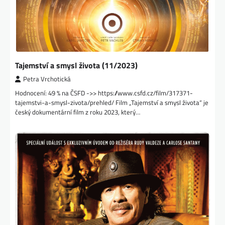
Tajemství a smysl života (11/2023)
Petra Vrchotická
Hodnocení: 49 % na ČSFD ->> https://www.csfd.cz/film/317371-
tajemstvi-a-smysl-zivota/prehled/ Film „Tajemství a smysl života“ je
český dokumentární film z roku 2023, který…