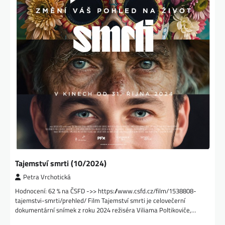
Tajemství smrti (10/2024)
Petra Vrchotická
Hodnocení: 62 % na ČSFD ->> https://www.csfd.cz/film/1538808-
tajemstvi-smrti/prehled/ Film Tajemství smrti je celovečerní
dokumentární snímek z roku 2024 režiséra Viliama Poltikoviče,…