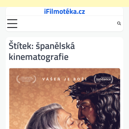
iFilmotéka.cz
Skip
to
content
Štítek:
španělská
kinematografie