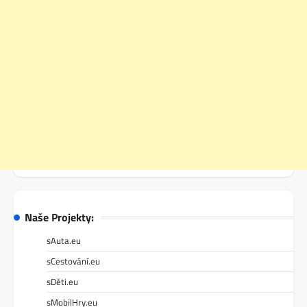
Naše Projekty:
sAuta.eu
sCestování.eu
sDěti.eu
sMobilHry.eu