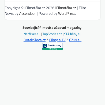
Copyright © iFilmotéka.cz 2026
iFilmotéka.cz
| Elite
News by
Ascendoor
| Powered by
WordPress
.
Související filmové a zábavní magazíny:
Netflixer.eu
|
TopStories.cz
|
SPříběhy.eu
DotekSlova.cz
*
Filmy a TV
*
CZIN.eu