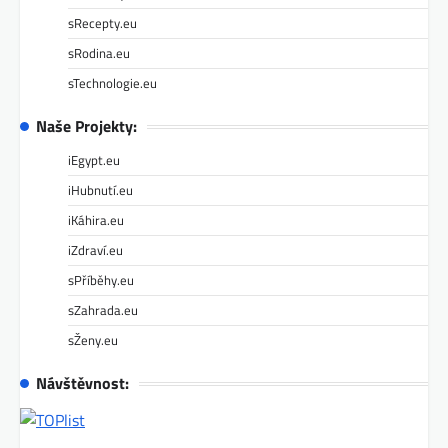
sRecepty.eu
sRodina.eu
sTechnologie.eu
Naše Projekty:
iEgypt.eu
iHubnutí.eu
iKáhira.eu
iZdraví.eu
sPříběhy.eu
sZahrada.eu
sŽeny.eu
Návštěvnost: