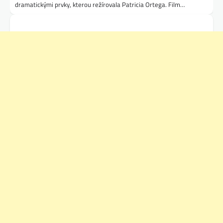
dramatickými prvky, kterou režírovala Patricia Ortega. Film…